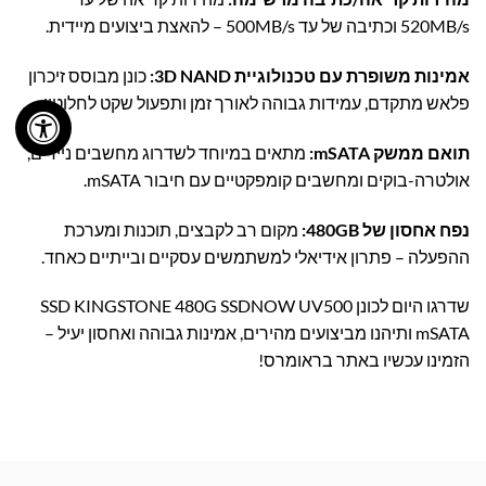
520MB/s וכתיבה של עד 500MB/s – להאצת ביצועים מיידית.
אמינות משופרת עם טכנולוגיית 3D NAND:
כונן מבוסס זיכרון
פלאש מתקדם, עמידות גבוהה לאורך זמן ותפעול שקט לחלוטין.
תואם ממשק mSATA:
מתאים במיוחד לשדרוג מחשבים ניידים,
אולטרה-בוקים ומחשבים קומפקטיים עם חיבור mSATA.
נפח אחסון של 480GB:
מקום רב לקבצים, תוכנות ומערכת
ההפעלה – פתרון אידיאלי למשתמשים עסקיים ובייתיים כאחד.
שדרגו היום לכונן SSD KINGSTONE 480G SSDNOW UV500
mSATA ותיהנו מביצועים מהירים, אמינות גבוהה ואחסון יעיל –
הזמינו עכשיו באתר בראומרס!