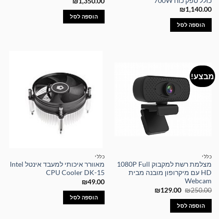
כולל ספק כוח 700W
₪
1,350.00
₪
1,140.00
הוספה לסל
הוספה לסל
מבצע!
כללי
כללי
מצלמת רשת למקבוק 1080P Full
מאוורר איכותי למעבד אינטל Intel
HD עם מיקרופון מובנה מבית
CPU Cooler DK-15
Webcam
₪
49.00
המחיר
המחיר
₪
129.00
₪
250.00
המקורי
הנוכחי
הוספה לסל
היה:
הוא:
הוספה לסל
₪129.00.
₪250.00.