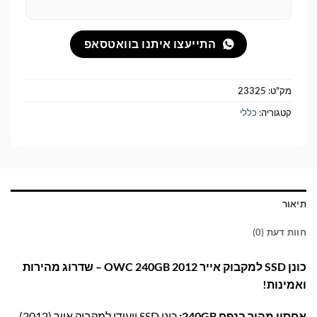
התייעצו איתנו בוואטסאפ
מק"ט:
23325
קטגוריה:
כללי
תיאור
חוות דעת (0)
כונן SSD למקבוק אייר 2012 OWC 240GB – שדרוג מהירות
ואמינות!
אחסון מהיר בנפח 240GB:
כונן SSD ייעודי למקבוק אייר (2012),