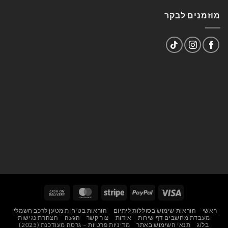
מוזמנים לבקר
Cash
MasterCard
Stripe
PayPal
Visa
On
ראשי
הוראות שימוש בסוללות ליתיום
הוראות בטיחות מטען לרכב חשמלי
Delivery
מעבדת מחשבים דף שירות
אודות
צור קשר
הגעה
הצהרת נגישות
בלוג
תנאי השימוש באתר
מדיניות פרטיות – גרסה מעודכנת (2025)