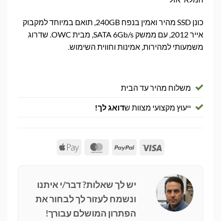
כונן SSD מהיר ואמין בנפח 240GB, תואם במיוחד למקבוק
אייר 2012, עם ממשק SATA 6Gb/s, מבית OWC. שדרוג
משמעותי למהירות, אמינות וחווית השימוש.
משלוח מהיר עד הבית
ייעוץ מקצועי מצוות ש
דואג לך!
Apple
MasterCard
PayPal
Visa
Pay
יש לך שאלות? דבר/י איתנו
ונשמח לעזור לך לבחור את
הפתרון המושלם עבורך!