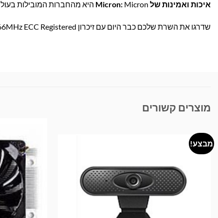
איכות ואמינות של Micron:
Micron היא מהחברות המובילות בעולם בתחום הזיכרונות ומביאה לך מוצר עמיד, איכותי ומותאם לעבודה ממושכת.
שדרגו את השרת שלכם כבר היום עם זיכרון Micron 4GB 1066MHz ECC Registered – ליציבות וביצועים מיטביים! הזמינו עכשיו בבראומרס.
מוצרים קשורים
מבצע!