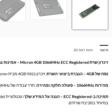
תיאור
חוות דעת (0)
זיכרון שרת Micron 4GB 1066MHz ECC Registered – אמינות גבוהה לשרתים!
נפח של 4GB – הגברת ביצועי השרת:
זיכרון בנפח 4GB מבית Micron, אידיאלי לשדרוג או הרחבת השרת שלך לשיפור מהירות העבודה והיציבות.
מהירות 1066MHz – פעולה חלקה ומהירה:
תדר עבודה של 1066MHz מבטיח העברת נתונים יעילה ומענה מהיר לפעולות קריטיות בשרת.
תמיכה ב-ECC Registered – הגנה על המידע שלך:
במיוחד בסביבת שרתים.