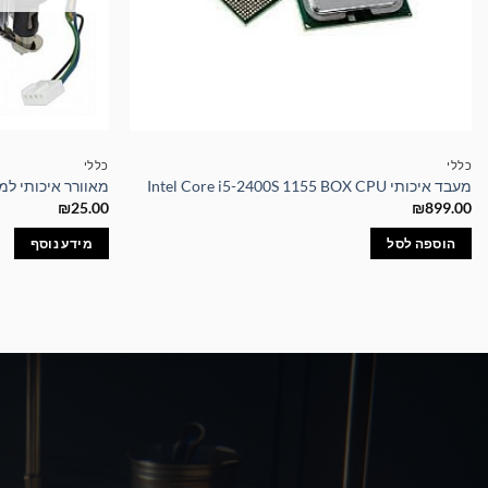
כללי
כללי
מעבד איכותי Intel Core i5-2400S 1155 BOX CPU
מאוורר איכותי למעבד U FAN 775
₪
25.00
₪
899.00
הוספה לסל
מידע נוסף