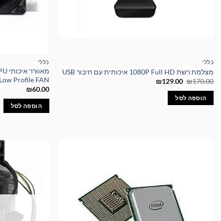
כללי
כללי
מאוו
מצלמת רשת 1080P Full HD איכותית עם חיבור USB
Low Profile FAN
המחיר
המחיר
₪
129.00
₪
170.00
המקורי
הנוכחי
₪
60.00
היה:
הוא:
הוספה לסל
₪129.00.
₪170.00.
הוספה לסל