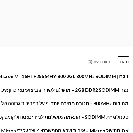
תיאור
חוות דעת (0)
זיכרון Micron MT16HTF25664HY-800 2Gb 800MHz SODIMM – שדרוג אמין ומהיר למחשב הנייד שלך!
נפח 2GB DDR2 SODIMM – מושלם לשדרוג ביצועים:
זיכרון איכותי בנפח 2GB, אידיאלי להאצת פעולת מח
מהירות 800MHz – תגובה מהירה יותר:
פועל במהירות גבוהה של 800MHz (PC2-6400), המספקת חוויית עבודה חלקה ומהירה במיוחד.
טכנולוגיית SODIMM – התאמה מושלמת לניידים:
מודול קומפקטי מסוג SODIMM, המתאים במיוחד למחש
אמינות של Micron – איכות שלא מתפשרת:
מיוצר על ידי Micron, מותג עולמי מוביל בזיכרונות, ומבטיח יציבות וביצועים לטווח הארוך.