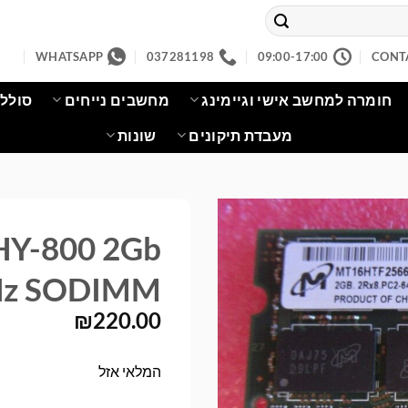
WHATSAPP
037281198
09:00-17:00
CONT
חומרה למחשב אישי וגיימינג
מחשבים נייחים
סוללו
מעבדת תיקונים
שונות
Y-800 2Gb
z SODIMM
₪
220.00
המלאי אזל