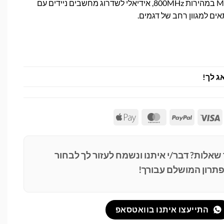
זיכרון Micron 2GB SODIMM במהירות 800MHz, אידיאלי לשדרוג מחשבים ניידים עם
אים למגוון רחב של דגמים.
ג לך!
Apple
MasterCard
PayPal
Visa
Pay
 שאלות? דבר/י איתנו ונשמח לעזור לך לבחור
תרון המושלם עבורך!
התייעצו איתנו בוואטסאפ