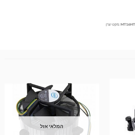
MT16HT
מקט יצרן:
המלאי אזל