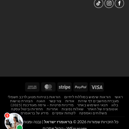
Cash
MasterCard
Stripe
PayPal
Visa
On
ראשי
הוראות שימוש בסוללות ליתיום
הוראות בטיחות מטען לרכב חשמלי
Delivery
מעבדת מחשבים דף שירות
אודות
צור קשר
הגעה
הצהרת נגישות
בלוג
תנאי השימוש באתר
מדיניות פרטיות – גרסה מעודכנת (2025)
אוטומציה של האתר
שאלות נפוצות
אחריות
החזרות וביטול עסקה
משלוחים ואספקה
לקוחות עסקיים
מידע על בראומרס
כל הזכויות שמורות 2026 ©
בראומרז ישראל
| נבנה ומנוהל על ידי
WEmanage - ניהול אתרים