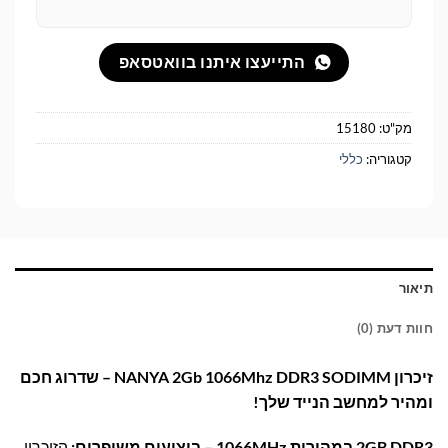
התייעצו איתנו בוואטסאפ
מק"ט:
15180
קטגוריה:
כללי
תיאור
חוות דעת (0)
זיכרון NANYA 2Gb 1066Mhz DDR3 SODIMM – שדרוג חכם
ומהיר למחשב הנייד שלך!
2GB DDR3 במהירות 1066MHz – ביצועים משופרים:
הזיכרון