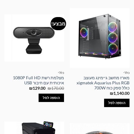
מבצע!
כללי
כללי
מארז מחשב גיימינג מעוצב
מצלמת רשת 1080P Full HD
xigmatek Aquarius Plus RGB
איכותית עם חיבור USB
כולל ספק כוח 700W
המחיר
המחיר
₪
129.00
₪
170.00
המקורי
הנוכחי
₪
1,140.00
היה:
הוא:
הוספה לסל
₪129.00.
₪170.00.
הוספה לסל