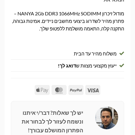
מודול זיכרון NANYA 2Gb DDR3 1066MHz SODIMM –
פתרון מהיר לשדרוג ביצועי מחשבים ניידים. אמינות גבוהה,
התקנה קלה, התאמה מושלמת ללפטופ שלך.
משלוח מהיר עד הבית
ייעוץ מקצועי מצוות ש
דואג לך!
Apple
MasterCard
PayPal
Visa
Pay
יש לך שאלות? דבר/י איתנו
ונשמח לעזור לך לבחור את
הפתרון המושלם עבורך!