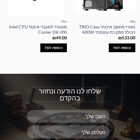
כללי
כללי
מארז מחשב איכותי TRIO Case
מאוורר למעבד אינטל Intel CPU
הכולל ספק כח עוצמתי 600W
Cooler DK-09i
₪
49.00
₪
533.00
הוספה לסל
הוספה לסל
שלחו לנו הודעה ונחזור
בהקדם