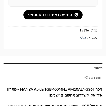
התייעצו איתנו בוואטסאפ
מק"ט:
15136
קטגוריה:
כללי
תיאור
חוות דעת (0)
זיכרון NANYA Apida 1GB 400MHz AM10ALNGS6 – פתרון
אידיאלי לשדרוג מחשבים ישנים!
נפח של 1GB – שיפור מהירות מחשבים ותיקים:
תוסיפו נפח