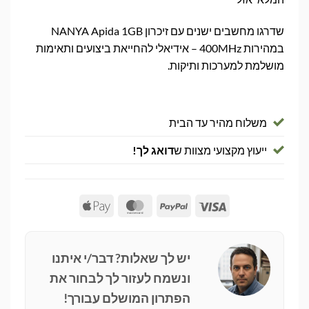
שדרגו מחשבים ישנים עם זיכרון NANYA Apida 1GB
במהירות 400MHz – אידיאלי להחייאת ביצועים ותאימות
מושלמת למערכות ותיקות.
משלוח מהיר עד הבית
ייעוץ מקצועי מצוות ש
דואג לך!
Apple
MasterCard
PayPal
Visa
Pay
יש לך שאלות? דבר/י איתנו
ונשמח לעזור לך לבחור את
הפתרון המושלם עבורך!