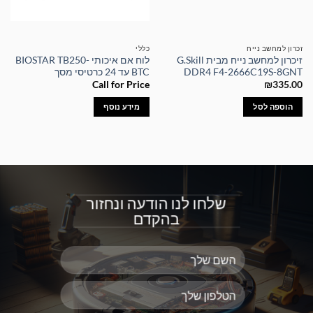
זכרון למחשב נייח
כללי
זיכרון למחשב נייח מבית G.Skill
לוח אם איכותי BIOSTAR TB250-
DDR4 F4-2666C19S-8GNT
BTC עד 24 כרטיסי מסך
Call for Price
₪
335.00
הוספה לסל
מידע נוסף
שלחו לנו הודעה ונחזור
בהקדם