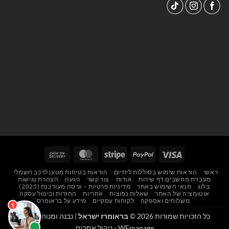
Cash
MasterCard
Stripe
PayPal
Visa
On
ראשי
הוראות שימוש בסוללות ליתיום
הוראות בטיחות מטען לרכב חשמלי
Delivery
מעבדת מחשבים דף שירות
אודות
צור קשר
הגעה
הצהרת נגישות
בלוג
תנאי השימוש באתר
מדיניות פרטיות – גרסה מעודכנת (2025)
אוטומציה של האתר
שאלות נפוצות
אחריות
החזרות וביטול עסקה
משלוחים ואספקה
לקוחות עסקיים
מידע על בראומרס
כל הזכויות שמורות 2026 ©
בראומרז ישראל
| נבנה ומנוהל על ידי
WEmanage - ניהול אתרים