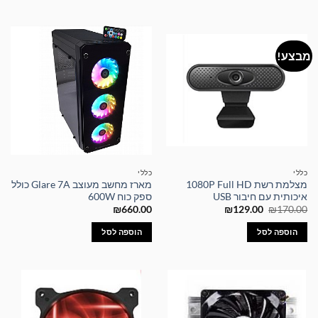
מבצע!
כללי
כללי
מצלמת רשת 1080P Full HD
מארז מחשב מעוצב Glare 7A כולל
איכותית עם חיבור USB
ספק כוח 600W
המחיר
המחיר
₪
660.00
₪
129.00
₪
170.00
המקורי
הנוכחי
היה:
הוא:
הוספה לסל
הוספה לסל
₪129.00.
₪170.00.