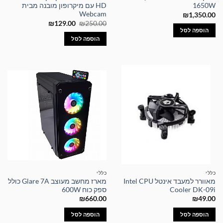
1650W
HD עם מיקרופון מובנה מבית
Webcam
₪
1,350.00
המחיר
המחיר
₪
129.00
₪
250.00
המקורי
הנוכחי
הוספה לסל
היה:
הוא:
הוספה לסל
₪129.00.
₪250.00.
כללי
כללי
מאוורר למעבד אינטל Intel CPU
מארז מחשב מעוצב Glare 7A כולל
Cooler DK-09i
ספק כוח 600W
₪
660.00
₪
49.00
הוספה לסל
הוספה לסל