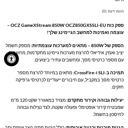
חוות דעת (0)
ספק כוח OCZ GameXStream 850W OCZ850GXSSLI-EU –
עוצמה ואמינות למחשב הגיימינג שלך!
הספק של 850W – מתאים למערכות עוצמתיות:
מספק חשמל
יציב ואמין, אידיאלי להרצת מערכות גיימינג מתקדמות, מחשבים
עם מספר כרטיסי מסך, ומחשבים עתירי ביצועים.
תמיכה ב-SLI ו-CrossFire:
מתאים במיוחד להרצת מספר
כרטיסי מסך במקביל, עם חיבורים ייעודיים לכרטיסי גרפיקה
חזקים.
יעילות גבוהה וקירור מתקדם:
מצויד במאוורר שקט 120 מ"מ
שמבטיח קירור אופטימלי ופעולה שקטה, לצד נצילות גבוהה
לחיסכון בחשמל.
הגנות מובנות ובנייה איכותית:
כולל הגנות מתח, קצר ועומס יתר