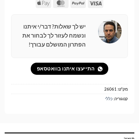
Apple
MasterCard
PayPal
Visa
Pay
יש לך שאלות? דבר/י איתנו
ונשמח לעזור לך לבחור את
הפתרון המושלם עבורך!
התייעצו איתנו בוואטסאפ
מק"ט:
26061
קטגוריה:
כללי
תיאור