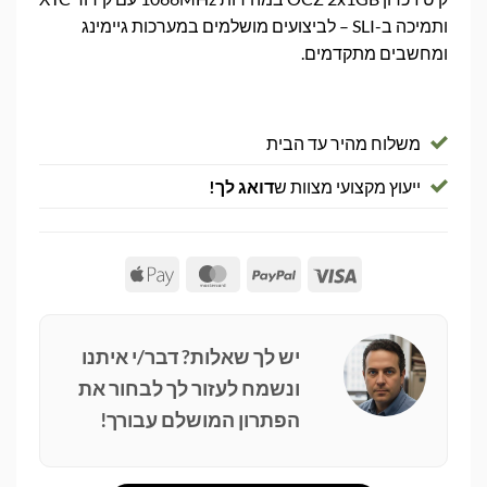
ותמיכה ב-SLI – לביצועים מושלמים במערכות גיימינג
ומחשבים מתקדמים.
משלוח מהיר עד הבית
ייעוץ מקצועי מצוות ש
דואג לך!
Apple
MasterCard
PayPal
Visa
Pay
יש לך שאלות? דבר/י איתנו
ונשמח לעזור לך לבחור את
הפתרון המושלם עבורך!