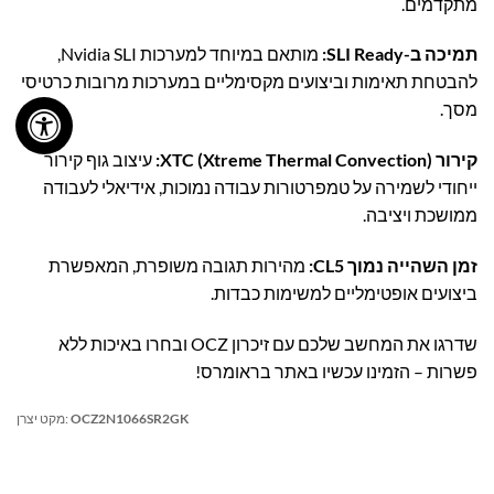
מתקדמים.
תמיכה ב-SLI Ready:
מותאם במיוחד למערכות Nvidia SLI,
להבטחת תאימות וביצועים מקסימליים במערכות מרובות כרטיסי
מסך.
קירור XTC (Xtreme Thermal Convection):
עיצוב גוף קירור
ייחודי לשמירה על טמפרטורות עבודה נמוכות, אידיאלי לעבודה
ממושכת ויציבה.
זמן השהייה נמוך CL5:
מהירות תגובה משופרת, המאפשרת
ביצועים אופטימליים למשימות כבדות.
שדרגו את המחשב שלכם עם זיכרון OCZ ובחרו באיכות ללא
פשרות – הזמינו עכשיו באתר בראומרס!
OCZ2N1066SR2GK
מקט יצרן: