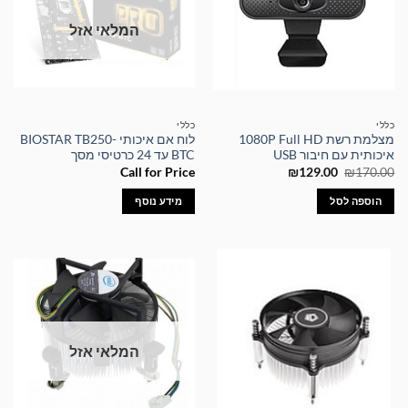
המלאי אזל
כללי
כללי
מצלמת רשת 1080P Full HD
לוח אם איכותי BIOSTAR TB250-
איכותית עם חיבור USB
BTC עד 24 כרטיסי מסך
המחיר
המחיר
Call for Price
₪
129.00
₪
170.00
המקורי
הנוכחי
היה:
הוא:
הוספה לסל
מידע נוסף
₪129.00.
₪170.00.
המלאי אזל