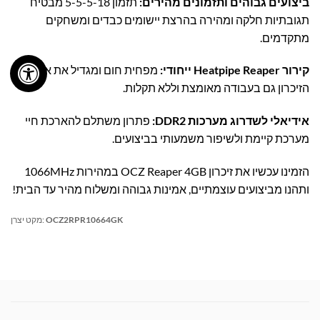
ביצועים גבוהים ותזמונים מהירים:
תזמון 5-5-5-18 מבטיח
תגובתיות חלקה ומהירה בהרצת יישומים כבדים ומשחקים
מתקדמים.
קירור Heatpipe Reaper ייחודי:
מפחית חום ומגדיל את אמינות
הזיכרון גם בעבודה מאומצת וללא תקלות.
אידיאלי לשדרוג מערכות DDR2:
פתרון משתלם להארכת חיי
מערכת קיימת ולשיפור משמעותי בביצועים.
הזמינו עכשיו את זיכרון OCZ Reaper 4GB במהירות 1066MHz
ותהנו מביצועים עוצמתיים, אמינות גבוהה ומשלוח מהיר עד הבית!
OCZ2RPR10664GK
מקט יצרן: