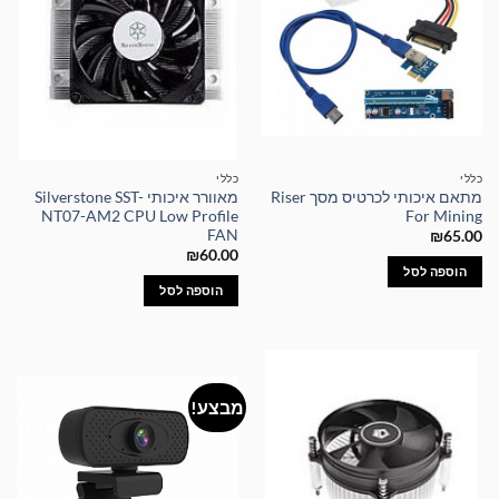
כללי
כללי
מתאם איכותי לכרטיס מסך Riser
מאוורר איכותי Silverstone SST-
NT07-AM2 CPU Low Profile
For Mining
FAN
₪
65.00
₪
60.00
הוספה לסל
הוספה לסל
מבצע!