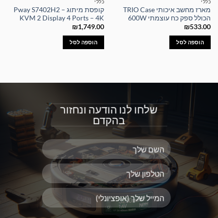
כללי
כללי
מארז מחשב איכותי TRIO Case
קופסת מיתוג – Pway S7402H2
הכולל ספק כח עוצמתי 600W
KVM 2 Display 4 Ports – 4K
₪
1,749.00
₪
533.00
הוספה לסל
הוספה לסל
שלחו לנו הודעה ונחזור
בהקדם