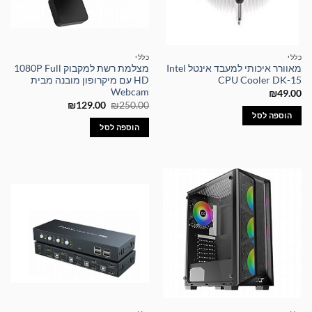
כללי
כללי
מאוורר איכותי למעבד אינטל Intel
מצלמת רשת למקבוק 1080P Full
CPU Cooler DK-15
HD עם מיקרופון מובנה מבית
Webcam
₪
49.00
המחיר
המחיר
₪
129.00
₪
250.00
המקורי
הנוכחי
הוספה לסל
היה:
הוא:
הוספה לסל
₪129.00.
₪250.00.