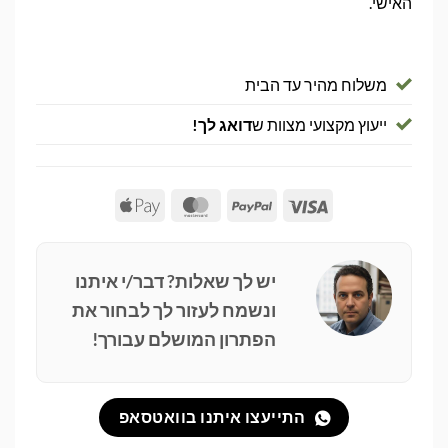
האישי.
משלוח מהיר עד הבית
ייעוץ מקצועי מצוות ש
דואג לך!
Apple
MasterCard
PayPal
Visa
Pay
יש לך שאלות? דבר/י איתנו
ונשמח לעזור לך לבחור את
הפתרון המושלם עבורך!
התייעצו איתנו בוואטסאפ