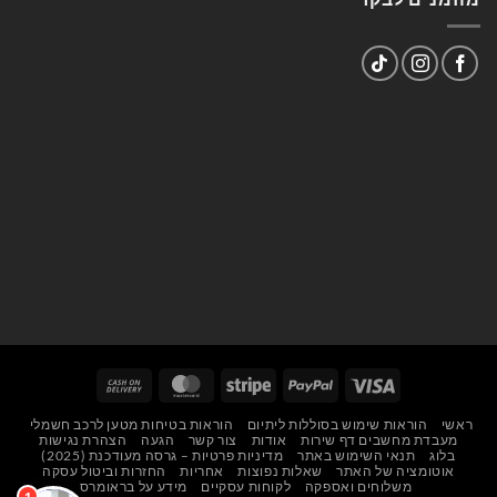
Cash
MasterCard
Stripe
PayPal
Visa
On
ראשי
הוראות שימוש בסוללות ליתיום
הוראות בטיחות מטען לרכב חשמלי
Delivery
מעבדת מחשבים דף שירות
אודות
צור קשר
הגעה
הצהרת נגישות
בלוג
תנאי השימוש באתר
מדיניות פרטיות – גרסה מעודכנת (2025)
אוטומציה של האתר
שאלות נפוצות
אחריות
החזרות וביטול עסקה
משלוחים ואספקה
לקוחות עסקיים
מידע על בראומרס