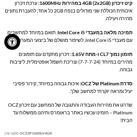
קיט זיכרון 4GB (2x2GB) במהירות 1600MHz:
ערכת זיכרון
איכותית הכוללת שני מודולים בנפח 2GB כל אחד, להעברת נתונים
מהירה ויעילה.
תמיכה מלאה במעבדי Intel Core i5:
תואם במיוחד למחשבים
עם מעבדי Intel Core i5, לשיפור מושלם של ביצועי המערכת.
תזמון נמוך CL7 ו-מתח 1.65V:
זיכרון מתקדם עם תזמונים
מהירים במיוחד (7-7-7-24) וצריכת חשמל אופטימלית, ליציבות
גבוהה.
סדרת Platinum של OCZ:
איכות גבוהה במיוחד, קירור פסיבי
יעיל ומראה יוקרתי למחשב שלך.
שדרגו את מהירות העבודה והתגובה של המחשב עם זיכרון OCZ
Platinum – הזמינו עכשיו באתר בראומרס ותיהנו ממשלוח עד
הבית!
OCZ3P1600LV4GK
מקט יצרן: