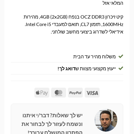
המלאי אזל
קיט זיכרון OCZ DDR3 בנפח 4GB (2x2GB), מהירות
1600MHz, תזמון CL7, תואם למעבדי Intel Core i5.
אידיאלי לשדרוג ביצועי מחשב שולחני.
משלוח מהיר עד הבית
ייעוץ מקצועי מצוות ש
דואג לך!
Apple
MasterCard
PayPal
Visa
Pay
יש לך שאלות? דבר/י איתנו
ונשמח לעזור לך לבחור את
הפתרון המושלם עבורך!