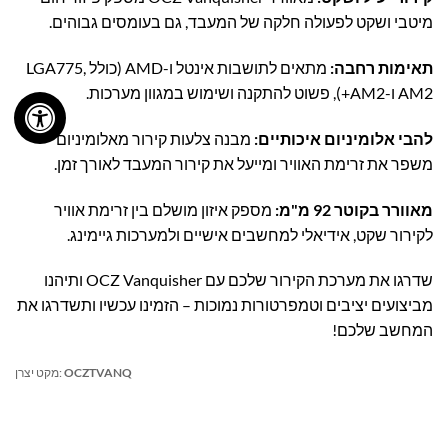
מיטבי ושקט לפעולה חלקה של המעבד, גם בעומסים גבוהים.
תאימות רחבה:
מתאים לתושבות אינטל ו-AMD (כולל LGA775,
AM2 ו-AM2+), פשוט להתקנה ושימוש במגוון מערכות.
להבי אלומיניום איכותיים:
מבנה צלעות קירור מאלומיניום
משפר את זרימת האוויר ומייעל את קירור המעבד לאורך זמן.
מאוורר בקוטר 92 מ"מ:
מספק איזון מושלם בין זרימת אוויר
לקירור שקט, אידיאלי למחשבים אישיים ולמערכות גיימינג.
שדרגו את מערכת הקירור שלכם עם OCZ Vanquisher ותיהנו
מביצועים יציבים וטמפרטורות נמוכות – הזמינו עכשיו ותשדרגו את
המחשב שלכם!
OCZTVANQ
מקט יצרן: