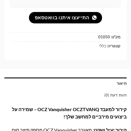
התייעצו איתנו בוואטסאפ
מק"ט:
01050
קטגוריה:
כללי
תיאור
חוות דעת (0)
קירור למעבד OCZ Vanquisher OCZTVANQ – שמירה על
ביצועים מירביים למחשב שלך!
קירור יעיל ושקט:
מאוורר OCZ Vanquisher מספק פיזור חום