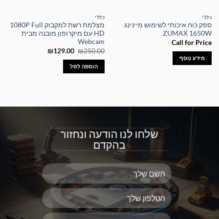
כללי
כללי
ספק כוח איכותי לשימוש מיינינג
מצלמת רשת למקבוק 1080P Full
ZUMAX 1650W
HD עם מיקרופון מובנה מבית
Webcam
Call for Price
המחיר
המחיר
₪
129.00
₪
250.00
המקורי
הנוכחי
מידע נוסף
היה:
הוא:
הוספה לסל
₪129.00.
₪250.00.
שלחו לנו הודעה ונחזור
בהקדם