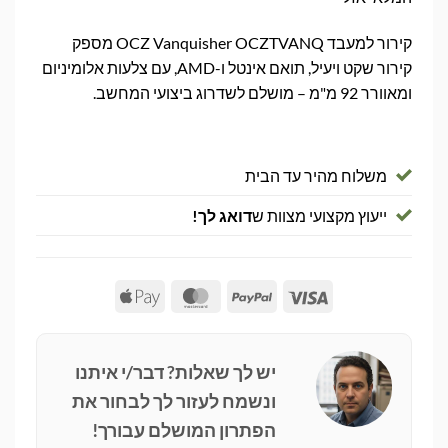
קירור למעבד OCZ Vanquisher OCZTVANQ מספק
קירור שקט ויעיל, תואם אינטל ו-AMD, עם צלעות אלומיניום
ומאוורר 92 מ"מ – מושלם לשדרוג ביצועי המחשב.
משלוח מהיר עד הבית
ייעוץ מקצועי מצוות ש
דואג לך!
Apple
MasterCard
PayPal
Visa
Pay
יש לך שאלות? דבר/י איתנו
ונשמח לעזור לך לבחור את
הפתרון המושלם עבורך!