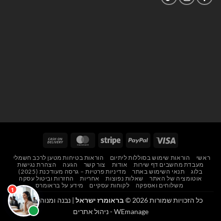
Cash
MasterCard
Stripe
PayPal
Visa
On
ראשי
הוראות שימוש בסוללות ליתיום
הוראות בטיחות מטען לרכב חשמלי
Delivery
מעבדת מחשבים דף שירות
אודות
צור קשר
הגעה
הצהרת נגישות
בלוג
תנאי השימוש באתר
מדיניות פרטיות – גרסה מעודכנת (2025)
אוטומציה של האתר
שאלות נפוצות
אחריות
החזרות וביטול עסקה
משלוחים ואספקה
לקוחות עסקיים
מידע על בראומרס
כל הזכויות שמורות 2026 ©
בראומרז ישראל
| נבנה ומנוהל על ידי
WEmanage - ניהול אתרים