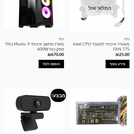
המלאי אזל
כללי
כללי
מאוורר איכותי למעבד Intel CPU
מארז מחשב איכותי Mystic 9 כולל
FAN 775
ספק כוח 600W
₪
670.00
₪
25.00
מידע נוסף
הוספה לסל
מבצע!