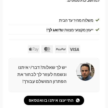
למחשבים ולפטופים.
משלוח מהיר עד הבית
ייעוץ מקצועי מצוות ש
דואג לך!
Apple
MasterCard
PayPal
Visa
Pay
יש לך שאלות? דבר/י איתנו
ונשמח לעזור לך לבחור את
הפתרון המושלם עבורך!
התייעצו איתנו בוואטסאפ