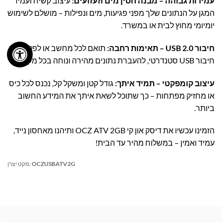
עמידות גבוהה – מבנה חסין מים וזעזועים:
עיצוב קשיח ועמיד
המגן על הנתונים שלך מפני פגיעות, מים ונפילות – מושלם לשימוש
יומיומי מחוץ לבית או במשרד.
חיבור USB 2.0 – תאימות רחבה:
תואם לכל מחשב או לפטופ עם
חיבור USB סטנדרטי, להעברת נתונים מהירה ונוחה בכל מקום.
עיצוב קומפקטי – תמיד איתך:
גודל קטן ומשקל קל, נכנס לכל כיס
או מחזיק מפתחות – כך שתוכל לשאת איתך את המידע החשוב
ביותר.
הזמינו עכשיו את דיסק און קי OCZ ATV 2GB ותיהנו מאחסון נייד,
עמיד ואמין – במשלוח מהיר עד הבית!
OCZUSBATV2G
מקט יצרן: