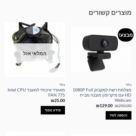
מוצרים קשורים
מבצע!
המלאי אזל
כללי
כללי
מצלמת רשת למקבוק 1080P Full
מאוורר איכותי למעבד Intel CPU
HD עם מיקרופון מובנה מבית
FAN 775
Webcam
₪
25.00
המחיר
המחיר
₪
129.00
₪
250.00
המקורי
הנוכחי
מידע נוסף
היה:
הוא:
הוספה לסל
₪129.00.
₪250.00.