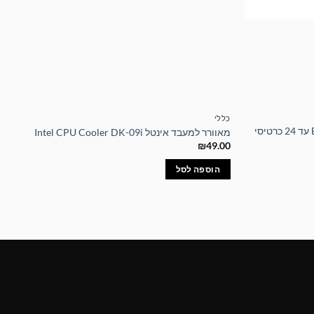
כללי
לוח אם איכותי BIOSTAR TB250-BTC עד 24 כרטיסי
מאוורר למעבד אינטל Intel CPU Cooler DK-09i
₪
49.00
הוספה לסל