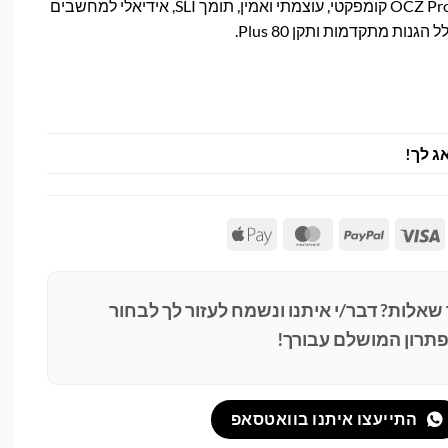
ספק כוח OCZ ProXStream 1000W קומפקטי, עוצמתי ואמין, תומך SLI, אידיאלי למחשבים
גנות מתקדמות ותקן 80 Plus.
ג לך!
Apple
MasterCard
PayPal
Visa
Pay
 שאלות? דבר/י איתנו ונשמח לעזור לך לבחור
תרון המושלם עבורך!
התייעצו איתנו בוואטסאפ