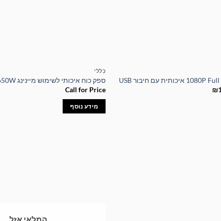
כללי
ספק כוח איכותי לשימוש מיינינג ZUMAX 1650W
המחיר
Call for Price
₪
הנוכחי
הוא:
מידע נוסף
₪129.00.
₪1
המלאי אזל