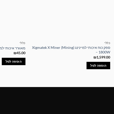
כללי
כללי
ספק כוח איכותי למיינינג Xigmatek X Miner (Mining)
מאוורר איכותי למארז 0MM ZM-FI PLUS
– 1800W
₪
45.00
₪
1,599.00
הוספה לסל
הוספה לסל