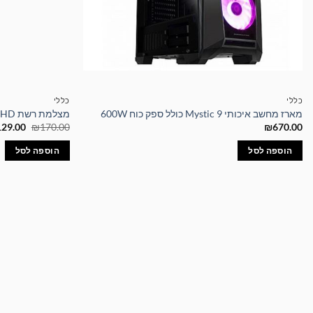
כללי
כללי
מארז מחשב איכותי Mystic 9 כולל ספק כוח 600W
מצלמת רשת 1080P Full HD איכותית עם חיבור USB
המחיר
129.00
₪
170.00
₪
670.00
המקורי
היה:
הוספה לסל
הוספה לסל
70.00.