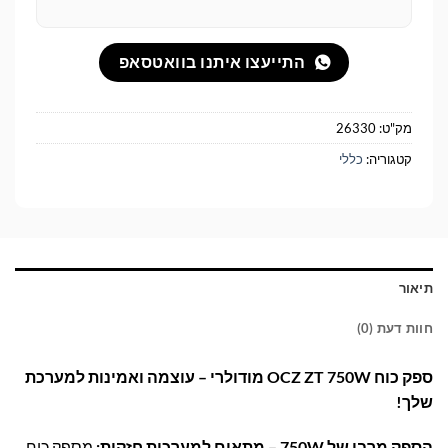
התייעצו איתנו בוואטסאפ
מק"ט:
26330
קטגוריה:
כללי
תיאור
חוות דעת (0)
ספק כוח OCZ ZT 750W מודולרי – עוצמה ואמינות למערכת
שלך!
הספק מרבי של 750W – מתאים למערכות חזקות:
מספק כוח