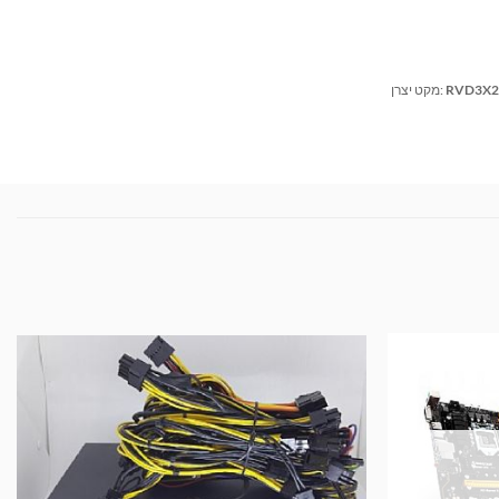
RVD3X2
מקט יצרן: