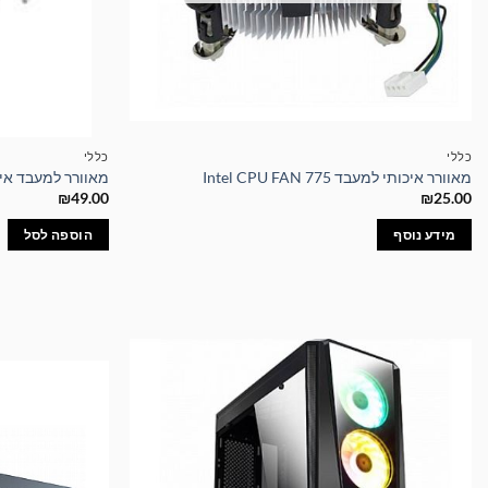
כללי
כללי
מאוורר איכותי למעבד Intel CPU FAN 775
מאוורר למעבד אינטל U Cooler DK-09i
₪
49.00
₪
25.00
מידע נוסף
הוספה לסל