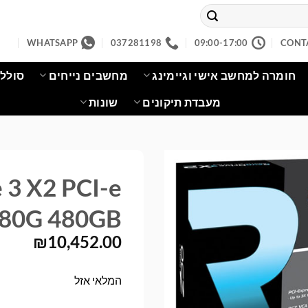
WHATSAPP
037281198
09:00-17:00
CONT
חומרה למחשב אישי וגיימינג
מחשבים נייחים
סוללו
מעבדת תיקונים
שונות
 3 X2 PCI-e
80G 480GB
₪
10,452.00
המלאי אזל