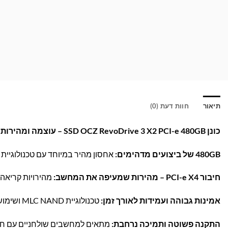
תיאור
חוות דעת (0)
כונן SSD OCZ RevoDrive 3 X2 PCI-e 480GB – עוצמה ומהירות ללא פשרות!
480GB של ביצועים מדהימים:
אחסון מהיר במיוחד עם טכנולוגיית PCI-e, מושלם למשתמשי קצה, אנשי מקצוע וגיימרים.
חיבור PCI-e X4 – מהירות שמעיפה את המחשב:
מהירויות קריאה עד 1500MB/s וכתיבה עד 1225MB/s – טעינה, התקנה והעבר
אמינות גבוהה ועמידות לאורך זמן:
טכנולוגיית MLC NAND ושימוש מתקדם במערך RAID0 המובנה מבטיחים עמידות וביצועים יציבים.
התקנה פשוטה ותמיכה נרחבת:
מתאים למחשבים שולחניים עם חריץ PCI-e, ללא צורך בכבלים נוספים או 