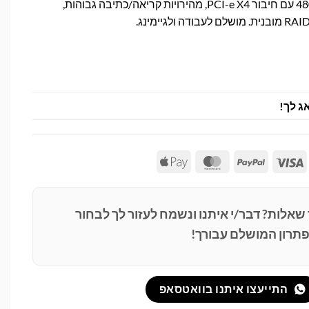
כונן SSD עוצמתי בנפח 480GB עם חיבור PCI-e X4, מהירויות קריאה/כתיבה גבוהות,
ג לך!
Apple
MasterCard
PayPal
Visa
Pay
 שאלות? דבר/י איתנו ונשמח לעזור לך לבחור
תרון המושלם עבורך!
התייעצו איתנו בוואטסאפ