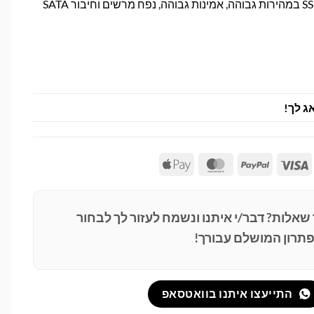
כונן SSD OCZ TRION 480GB במהירות גבוהה, אמינות גבוהה, נפח מרשים וחיבור SATA
ג לך!
Apple
MasterCard
PayPal
Visa
Pay
 שאלות? דבר/י איתנו ונשמח לעזור לך לבחור
תרון המושלם עבורך!
התייעצו איתנו בוואטסאפ