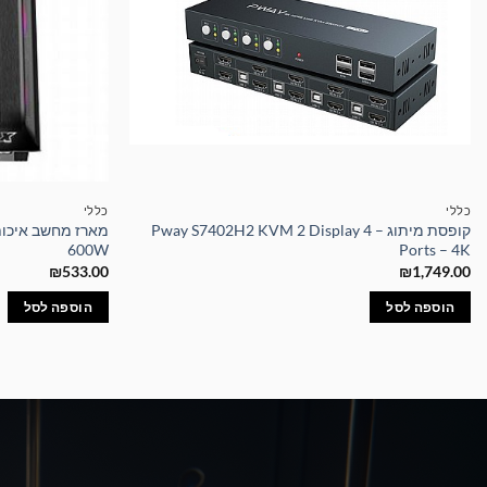
כללי
כללי
קופסת מיתוג – Pway S7402H2 KVM 2 Display 4
600W
Ports – 4K
₪
533.00
₪
1,749.00
הוספה לסל
הוספה לסל