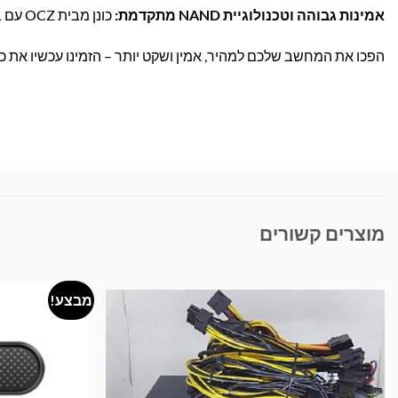
אמינות גבוהה וטכנולוגיית NAND מתקדמת:
כונן מבית OCZ עם בקר איכותי, עמידות לאורך זמן ואבטחת נתונים מתקדמת.
הפכו את המחשב שלכם למהיר, אמין ושקט יותר – הזמינו עכשיו את כונן ה-SSD המוביל של OCZ ותיהנו מביצועים מש
מוצרים קשורים
מבצע!