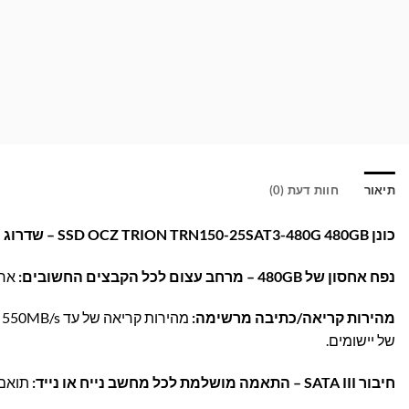
תיאור
חוות דעת (0)
כונן SSD OCZ TRION TRN150-25SAT3-480G 480GB – שדרוג מהיר ובטוח למחשב שלך!
נפח אחסון של 480GB – מרחב עצום לכל הקבצים החשובים:
אחס
מהירות קריאה/כתיבה מרשימה:
של יישומים.
חיבור SATA III – התאמה מושלמת לכל מחשב נייח או נייד:
תואם 