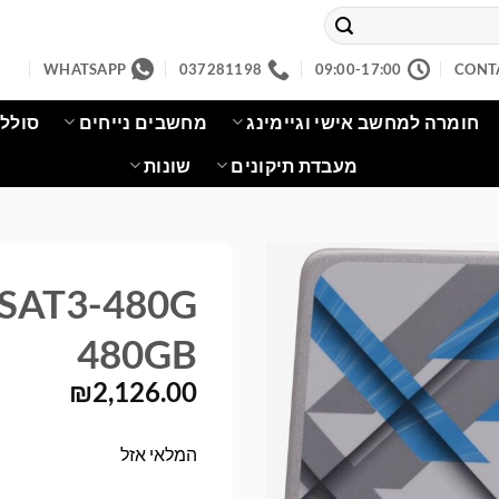
WHATSAPP
037281198
09:00-17:00
CONT
חומרה למחשב אישי וגיימינג
מחשבים נייחים
סוללו
מעבדת תיקונים
שונות
SAT3-480G
480GB
₪
2,126.00
המלאי אזל