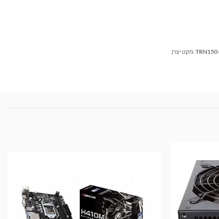
TRN150-
מקט יצרן: