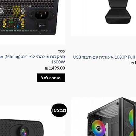
כללי
ספק כוח עוצמתי למיינ
– 1600W
המחיר
₪
הנוכחי
₪
1,499.00
הוא:
₪129.00.
₪1
הוספה לסל
מבצע!