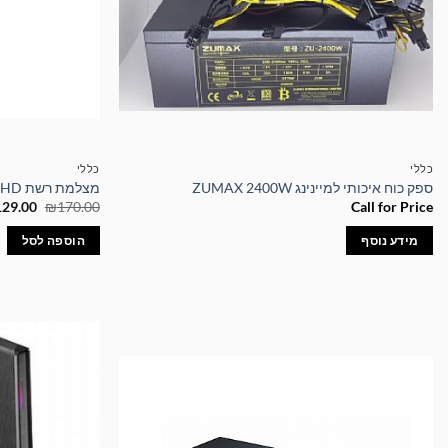
כללי
כללי
ספק כוח איכותי למיינינג ZUMAX 2400W
מצלמת רשת 1080P Full HD איכותית עם חיבור USB
המחיר
129.00
₪
170.00
Call for Price
המקורי
היה:
מידע נוסף
הוספה לסל
70.00.