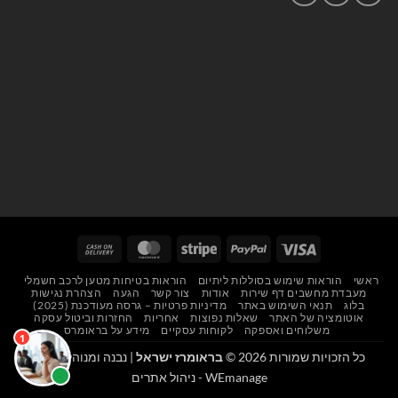
Cash
MasterCard
Stripe
PayPal
Visa
On
ראשי
הוראות שימוש בסוללות ליתיום
הוראות בטיחות מטען לרכב חשמלי
Delivery
מעבדת מחשבים דף שירות
אודות
צור קשר
הגעה
הצהרת נגישות
בלוג
תנאי השימוש באתר
מדיניות פרטיות – גרסה מעודכנת (2025)
אוטומציה של האתר
שאלות נפוצות
אחריות
החזרות וביטול עסקה
משלוחים ואספקה
לקוחות עסקיים
מידע על בראומרס
כל הזכויות שמורות 2026 ©
בראומרז ישראל
| נבנה ומנוהל על ידי
WEmanage - ניהול אתרים