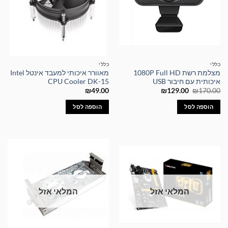
כללי
כללי
מצלמת רשת 1080P Full HD
מאוורר איכותי למעבד אינטל Intel
איכותית עם חיבור USB
CPU Cooler DK-15
המחיר
המחיר
₪
49.00
₪
129.00
₪
170.00
המקורי
הנוכחי
היה:
הוא:
הוספה לסל
הוספה לסל
₪129.00.
₪170.00.
המלאי אזל
המלאי אזל