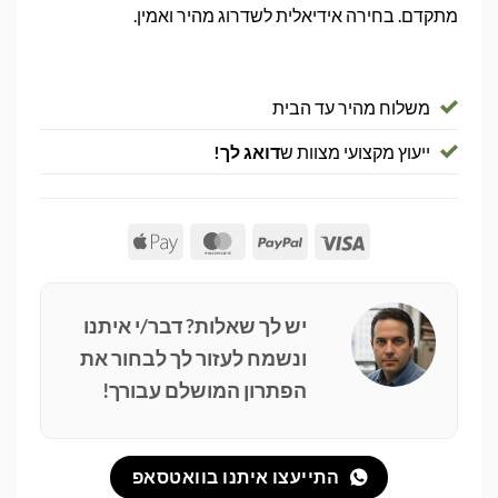
מתקדם. בחירה אידיאלית לשדרוג מהיר ואמין.
משלוח מהיר עד הבית
ייעוץ מקצועי מצוות ש
דואג לך!
Apple
MasterCard
PayPal
Visa
Pay
יש לך שאלות? דבר/י איתנו
ונשמח לעזור לך לבחור את
הפתרון המושלם עבורך!
התייעצו איתנו בוואטסאפ