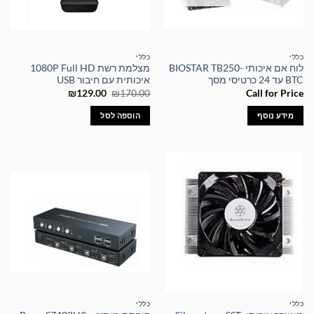
כללי
כללי
לוח אם איכותי BIOSTAR TB250-
מצלמת רשת 1080P Full HD
BTC עד 24 כרטיסי מסך
איכותית עם חיבור USB
המחיר
המחיר
₪
129.00
₪
170.00
Call for Price
המקורי
הנוכחי
היה:
הוא:
מידע נוסף
הוספה לסל
₪129.00.
₪170.00.
כללי
כללי