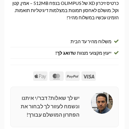
כרטיס זיכרון XD של OLIMPUS בנפח 512MB – אמין, קטן
וקל, מושלם לאחסון תמונות במצלמות דיגיטליות תואמות.
הזמינו עכשיו במשלוח מהיר!
משלוח מהיר עד הבית
ייעוץ מקצועי מצוות ש
דואג לך!
Apple
MasterCard
PayPal
Visa
Pay
יש לך שאלות? דבר/י איתנו
ונשמח לעזור לך לבחור את
הפתרון המושלם עבורך!