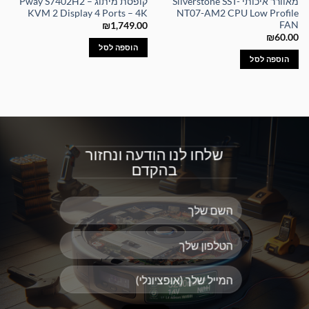
מאוורר איכותי Silverstone SST-
קופסת מיתוג – Pway S7402H2
KVM 2 Display 4 Ports – 4K
NT07-AM2 CPU Low Profile
FAN
₪
1,749.00
₪
60.00
הוספה לסל
הוספה לסל
שלחו לנו הודעה ונחזור
בהקדם