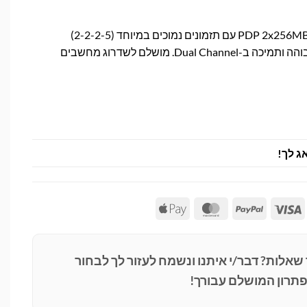
ערכת זיכרון PDP 2x256MB DDR PC3200 עם תזמונים נמוכים במיוחד (2-2-2-5)
לביצועים מהירים, אמינות גבוהה ותמיכה ב-Dual Channel. מושלם לשדרוג מחשבים
ג לך!
Apple
MasterCard
PayPal
Visa
Pay
 שאלות? דבר/י איתנו ונשמח לעזור לך לבחור
תרון המושלם עבורך!