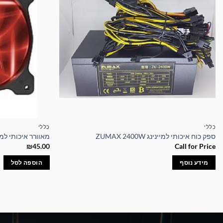
כללי
כללי
ספק כוח איכותי למיינינג ZUMAX 2400W
מאוורר איכותי למארז 0MM ZM-FI PLUS
₪
45.00
Call for Price
מידע נוסף
הוספה לסל