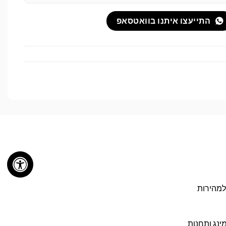
התייעצו איתנו בוואטסאפ
לת שני מודולים של 256MB כל אחד, בתצורת Dual Channel, לקבלת סה"כ 512MB DDR, למהירות
 במערכות גיימינג ותחנות