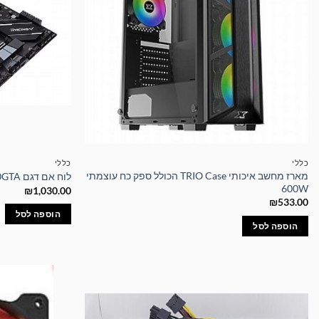
כללי
כללי
מארז מחשב איכותי TRIO Case הכולל ספק כח עוצמתי
לוח אם דגם Z490GTA מבית BIOSTAR
600W
₪
1,030.00
₪
533.00
הוספה לסל
הוספה לסל