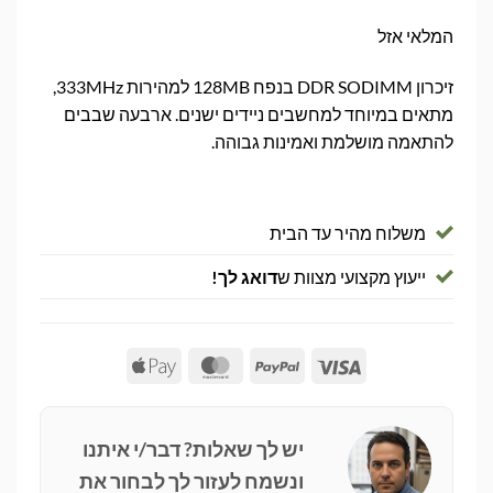
המלאי אזל
זיכרון DDR SODIMM בנפח 128MB למהירות 333MHz,
מתאים במיוחד למחשבים ניידים ישנים. ארבעה שבבים
להתאמה מושלמת ואמינות גבוהה.
משלוח מהיר עד הבית
ייעוץ מקצועי מצוות ש
דואג לך!
Apple
MasterCard
PayPal
Visa
Pay
יש לך שאלות? דבר/י איתנו
ונשמח לעזור לך לבחור את