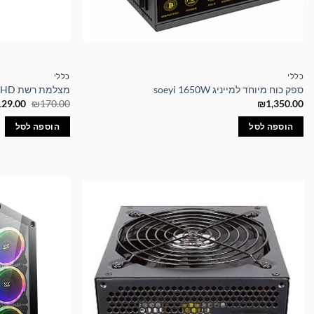
כללי
כללי
ספק כוח מיוחד למייניג soeyi 1650W
מצלמת רשת 1080P Full HD איכותית עם חיבור USB
המחיר
129.00
₪
170.00
₪
1,350.00
המקורי
היה:
הוספה לסל
הוספה לסל
70.00.