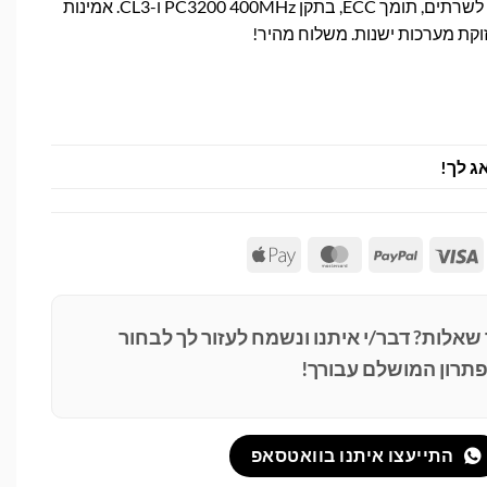
זיכרון PDP DDR 1GB מהיר לשרתים, תומך ECC, בתקן PC3200 400MHz ו-CL3. אמינות
וקת מערכות ישנות. משלוח מהיר!
ג לך!
Apple
MasterCard
PayPal
Visa
Pay
 שאלות? דבר/י איתנו ונשמח לעזור לך לבחור
תרון המושלם עבורך!
התייעצו איתנו בוואטסאפ