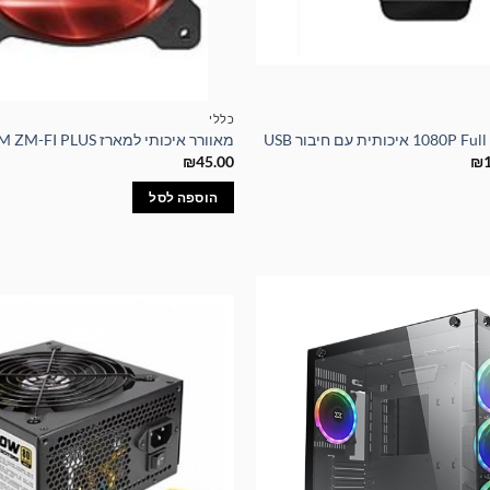
כללי
מאוורר איכותי למארז ZALMAN 80MM ZM-FI PLUS
המחיר
₪
45.00
₪
הנוכחי
הוא:
הוספה לסל
₪129.00.
₪1