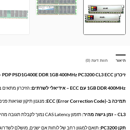
תיאור
חוות דעת (0)
זיכרון PDP PSD1G400E DDR 1GB 400MHz PC3200 CL3 ECC – מהירות ויציבות לשרתים!
1GB DDR 400MHz עם ECC – אידיאלי לשרתים:
הזיכרון מתאים ב
תמיכה ב-ECC (Error Correction Code):
מנגנון תיקון שגיאות פנ
CL3 – זמן גישה מהיר:
תזמון CAS Latency נמוך לקבלת תגובה מהירה ויעילה יותר של הזיכרון.
תקן PC3200:
תואם למגוון רחב של לוחות אם ישנים, מושלם לשדרוג מ