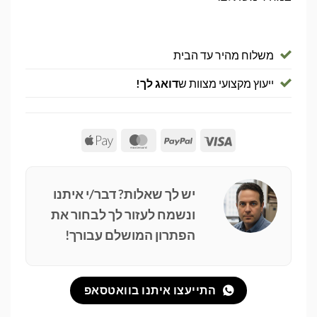
משלוח מהיר עד הבית
ייעוץ מקצועי מצוות ש
דואג לך!
Apple
MasterCard
PayPal
Visa
Pay
יש לך שאלות? דבר/י איתנו
ונשמח לעזור לך לבחור את
הפתרון המושלם עבורך!
התייעצו איתנו בוואטסאפ