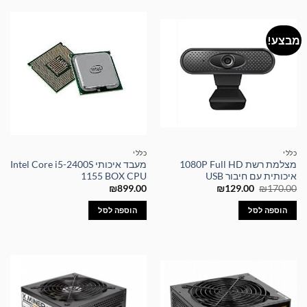
מבצע!
כללי
כללי
מצלמת רשת 1080P Full HD
מעבד איכותי Intel Core i5-2400S
איכותית עם חיבור USB
1155 BOX CPU
המחיר
המחיר
₪
899.00
₪
129.00
₪
170.00
המקורי
הנוכחי
היה:
הוא:
הוספה לסל
הוספה לסל
₪129.00.
₪170.00.