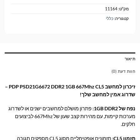
מק"ט:
11164
קטגוריה:
כללי
תיאור
חוות דעת (0)
זיכרון למחשב PDP PSD21G6672 DDR2 1GB 667Mhz CL5 –
שדרוג אמין למחשב שלך!
נפח של 1GB DDR2:
פתרון מושלם למחשבים ישנים או לשדרוג
מערכות קיימות, עם מהירות קצב שעון של 667Mhz לביצועים
חלקים.
תזמון CL5:
תזמונים אופטימליים מסוג CL5 מספקים תגובה