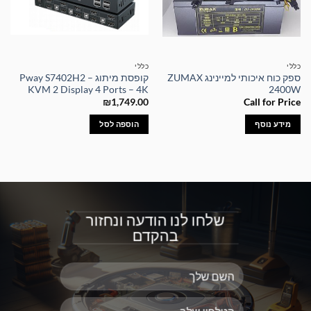
כללי
כללי
ספק כוח איכותי למיינינג ZUMAX
קופסת מיתוג – Pway S7402H2
KVM 2 Display 4 Ports – 4K
2400W
₪
1,749.00
Call for Price
מידע נוסף
הוספה לסל
שלחו לנו הודעה ונחזור
בהקדם