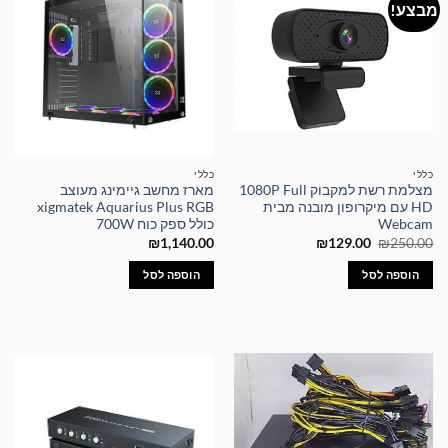
מבצע!
כללי
כללי
מצלמת רשת למקבוק 1080P Full
מארז מחשב גיימינג מעוצב
HD עם מיקרופון מובנה מבית
xigmatek Aquarius Plus RGB
Webcam
כולל ספק כוח 700W
המחיר
המחיר
₪
1,140.00
₪
129.00
₪
250.00
המקורי
הנוכחי
היה:
הוא:
הוספה לסל
הוספה לסל
₪129.00.
₪250.00.