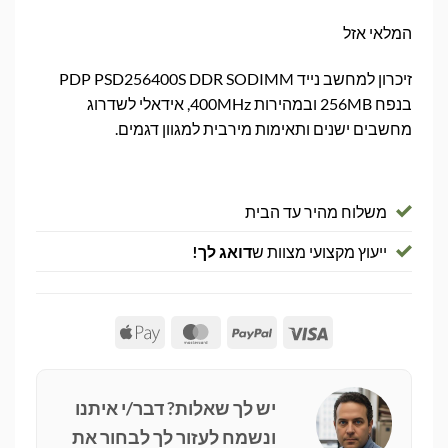
המלאי אזל
זיכרון למחשב נייד PDP PSD256400S DDR SODIMM
בנפח 256MB ובמהירות 400MHz, אידאלי לשדרוג
מחשבים ישנים ותאימות מירבית למגוון דגמים.
משלוח מהיר עד הבית
ייעוץ מקצועי מצוות ש
דואג לך!
Apple
MasterCard
PayPal
Visa
Pay
יש לך שאלות? דבר/י איתנו
ונשמח לעזור לך לבחור את