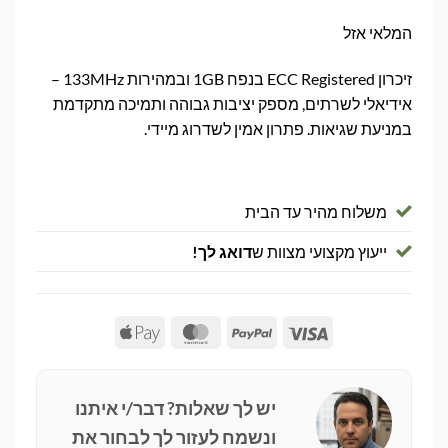
המלאי אזל
זיכרון ECC Registered בנפח 1GB ובמהירות 133MHz –
אידיאלי לשרתים, מספק יציבות גבוהה ותמיכה מתקדמת
במניעת שגיאות. פתרון אמין לשדרוג מיידי.
משלוח מהיר עד הבית
ייעוץ מקצועי מצוות ש
דואג לך!
Apple
MasterCard
PayPal
Visa
Pay
יש לך שאלות? דבר/י איתנו
ונשמח לעזור לך לבחור את