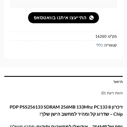
התייעצו איתנו בוואטסאפ
מק"ט:
16260
קטגוריה:
כללי
תיאור
חוות דעת (0)
זיכרון PDP PSS256133 SDRAM 256MB 133Mhz PC133 8
Chip – שדרוג קל ומהיר למחשב הישן שלך!
נפח של 256MB – אידיאלי למחשבים ותיקים:
פתרון מושלם