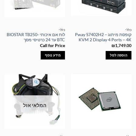
כללי
כללי
קופסת מיתוג – Pway S7402H2
לוח אם איכותי BIOSTAR TB250-
KVM 2 Display 4 Ports – 4K
BTC עד 24 כרטיסי מסך
Call for Price
₪
1,749.00
הוספה לסל
מידע נוסף
המלאי אזל