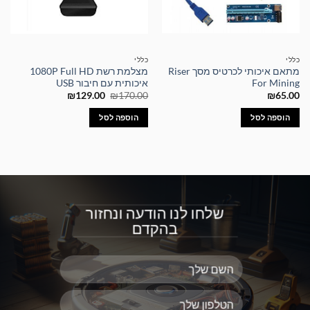
כללי
כללי
מתאם איכותי לכרטיס מסך Riser
מצלמת רשת 1080P Full HD
For Mining
איכותית עם חיבור USB
המחיר
המחיר
₪
129.00
₪
170.00
₪
65.00
המקורי
הנוכחי
היה:
הוא:
הוספה לסל
הוספה לסל
₪129.00.
₪170.00.
שלחו לנו הודעה ונחזור
בהקדם