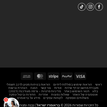
Cash
MasterCard
Stripe
PayPal
Visa
On
ראשי
הוראות שימוש בסוללות ליתיום
הוראות בטיחות מטען לרכב חשמלי
Delivery
מעבדת מחשבים דף שירות
אודות
צור קשר
הגעה
הצהרת נגישות
בלוג
תנאי השימוש באתר
מדיניות פרטיות – גרסה מעודכנת (2025)
אוטומציה של האתר
שאלות נפוצות
אחריות
החזרות וביטול עסקה
משלוחים ואספקה
לקוחות עסקיים
מידע על בראומרס
כל הזכויות שמורות 2026 ©
בראומרז ישראל
| נבנה ומנוהל על ידי