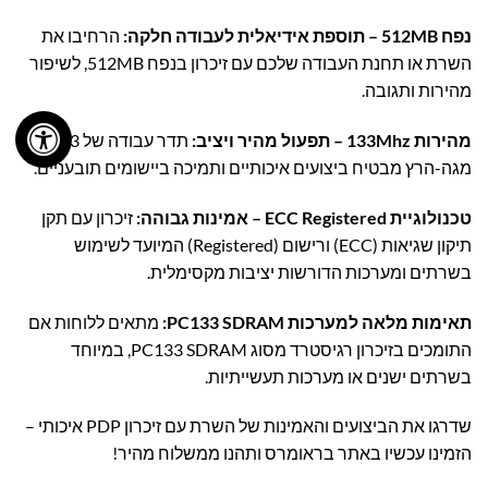
נפח 512MB – תוספת אידיאלית לעבודה חלקה:
הרחיבו את
השרת או תחנת העבודה שלכם עם זיכרון בנפח 512MB, לשיפור
מהירות ותגובה.
מהירות 133Mhz – תפעול מהיר ויציב:
תדר עבודה של 133
מגה-הרץ מבטיח ביצועים איכותיים ותמיכה ביישומים תובעניים.
טכנולוגיית ECC Registered – אמינות גבוהה:
זיכרון עם תקן
תיקון שגיאות (ECC) ורישום (Registered) המיועד לשימוש
בשרתים ומערכות הדורשות יציבות מקסימלית.
תאימות מלאה למערכות PC133 SDRAM:
מתאים ללוחות אם
התומכים בזיכרון רגיסטרד מסוג PC133 SDRAM, במיוחד
בשרתים ישנים או מערכות תעשייתיות.
שדרגו את הביצועים והאמינות של השרת עם זיכרון PDP איכותי –
הזמינו עכשיו באתר בראומרס ותהנו ממשלוח מהיר!