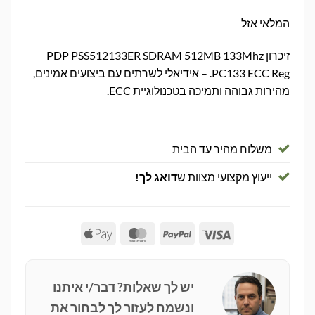
המלאי אזל
זיכרון PDP PSS512133ER SDRAM 512MB 133Mhz
PC133 ECC Reg. – אידיאלי לשרתים עם ביצועים אמינים,
מהירות גבוהה ותמיכה בטכנולוגיית ECC.
משלוח מהיר עד הבית
ייעוץ מקצועי מצוות ש
דואג לך!
Apple
MasterCard
PayPal
Visa
Pay
יש לך שאלות? דבר/י איתנו
ונשמח לעזור לך לבחור את