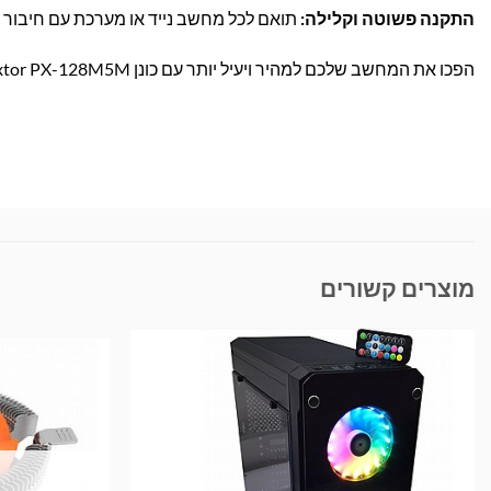
התקנה פשוטה וקלילה:
תואם לכל מחשב נייד או מערכת עם חיבור mSATA – פתרון מושלם לשדרוג מהיר וחלק.
הפכו את המחשב שלכם למהיר ויעיל יותר עם כונן SSD Plextor PX-128M5M! הזמינו עכשיו באתר בראומרס ותיהנו ממשלוח עד הבית.
מוצרים קשורים