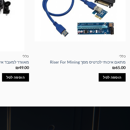
כללי
כללי
מתאם איכותי לכרטיס מסך Riser For Mining
מאוורר למעבד אינטל U Cooler DK-09i
₪
49.00
₪
65.00
הוספה לסל
הוספה לסל