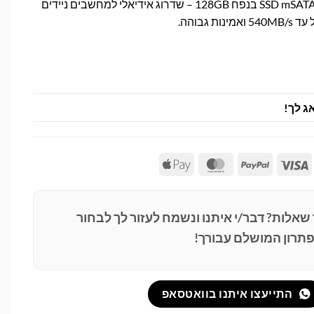
כונן SSD mSATA Plextor PX-128M5M בנפח 128GB – שדרוג אידיאלי למחשבים ניידים
 גבוהה.
ג לך!
Apple
MasterCard
PayPal
Visa
Pay
 שאלות? דבר/י איתנו ונשמח לעזור לך לבחור
תרון המושלם עבורך!
התייעצו איתנו בוואטסאפ