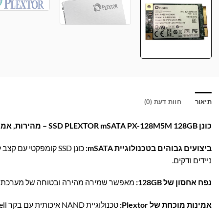
תיאור
חוות דעת (0)
כונן SSD PLEXTOR mSATA PX-128M5M 128GB – מהירות, אמינות ונפח אידיאלי לשדרוג המחשב!
ביצועים גבוהים בטכנולוגיית mSATA:
ניידים ודקים.
נפח אחסון של 128GB:
מאפשר שמירה מהירה ובטוחה של מערכת ההפ
אמינות מוכחת של Plextor:
טכנולוגיית NAND איכותית עם בקר Marvell, עיצוב ללא חלקים נעים למינימום תקלות ועמידות לאורך זמן.