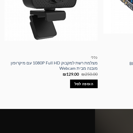
כללי
מצלמת רשת למקבוק 1080P Full HD עם מיקרופון
מובנה מבית Webcam
המחיר
המחיר
₪
129.00
₪
250.00
המקורי
הנוכחי
היה:
הוא:
הוספה לסל
₪129.00.
₪250.00.