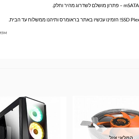
M5M
המלאי אזל