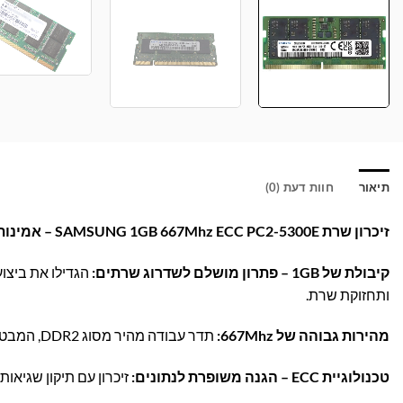
תיאור
חוות דעת (0)
זיכרון שרת SAMSUNG 1GB 667Mhz ECC PC2-5300E – אמינות לשרתים מקצועיים!
קיבולת של 1GB – פתרון מושלם לשדרוג שרתים:
ותחזוקת שרת.
מהירות גבוהה של 667Mhz:
תדר עבודה מהיר מסוג DDR2, המבטיח תפקוד יציב ומהיר בשרתים התובעניים ביותר.
טכנולוגיית ECC – הגנה משופרת לנתונים:
זיכרון עם תיקון שגיאות (ECC), המפחית תקלות ושומר על אמינות הנתונים לאורך 