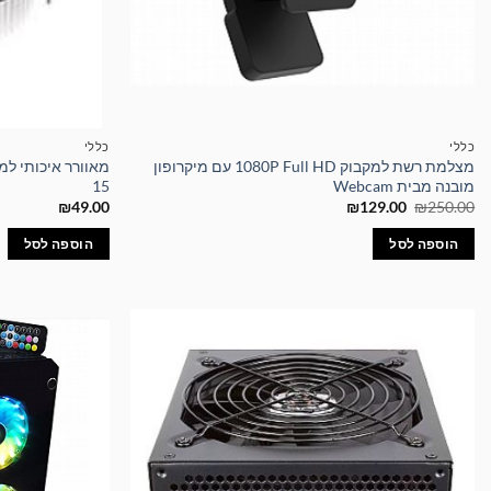
כללי
כללי
מצלמת רשת למקבוק 1080P Full HD עם מיקרופון
מובנה מבית Webcam
15
המחיר
המחיר
₪
49.00
₪
129.00
₪
250.00
המקורי
הנוכחי
היה:
הוא:
הוספה לסל
הוספה לסל
₪129.00.
₪250.00.