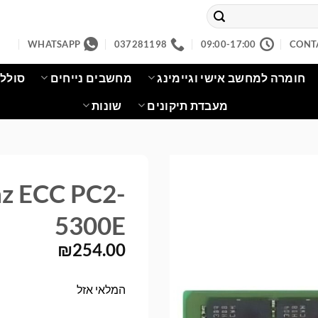
WHATSAPP
037281198
09:00-17:00
CONT
חומרה למחשב אישי וגיימינג
מחשבים נייחים
סוללו
מעבדת תיקונים
שונות
 ECC PC2-
5300E
₪
254.00
המלאי אזל