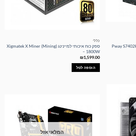
כללי
Pway S7402H2 KVM
ספק כוח איכותי למיינינג Xigmatek X Miner (Mining)
– 1800W
₪
1,599.00
הוספה לסל
המלאי אזל