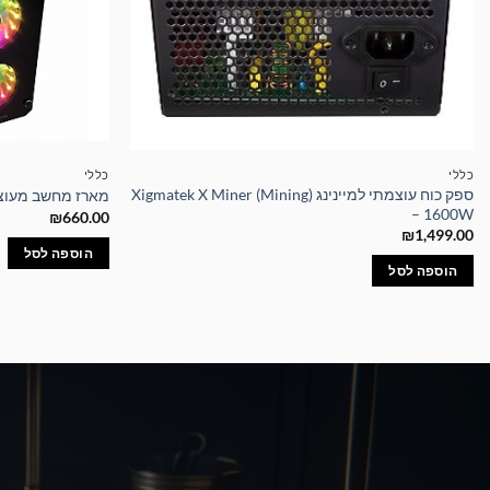
כללי
כללי
ספק כוח עוצמתי למיינינג Xigmatek X Miner (Mining)
מארז מחשב מעוצב Glare 7A כולל ספק כוח
– 1600W
₪
660.00
₪
1,499.00
הוספה לסל
הוספה לסל