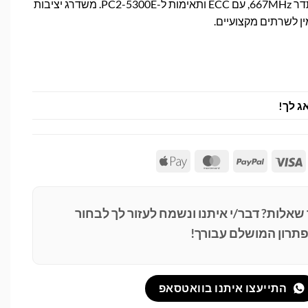
זיכרון שרת סמסונג 1GB בתדר 667MHz, עם ECC ותאימות ל-PC2-5300E. משדרג יציבות
ין לשרתים מקצועיים.
ג לך!
Apple
MasterCard
PayPal
Visa
Pay
 שאלות? דבר/י איתנו ונשמח לעזור לך לבחור
תרון המושלם עבורך!
התייעצו איתנו בוואטסאפ