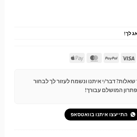
ג לך!
Apple
MasterCard
PayPal
Visa
Pay
 שאלות? דבר/י איתנו ונשמח לעזור לך לבחור
תרון המושלם עבורך!
התייעצו איתנו בוואטסאפ