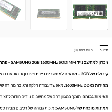
תיאור
חוות דעת (0)
זיכרון למחשב נייד SAMSUNG 2GB 1600MHz SODIMM – פתרון מהיר ונוח לשדרוג הביצועים!
קיבולת של 2GB – מתאים למחשבים ניידים:
זיכרון זה מותאם במי
מהירות 1600MHz DDR3:
מאפשר עבודה חלקה ותגובה מהירה של המ
תאימות גבוהה:
תומך במגוון רחב של מחשבים ניידים הודות לתצורת SODIMM ולסטנדרט DR3
אמינות מוכחת של SAMSUNG:
איכות גבוהה של רכיבים מבית סמס