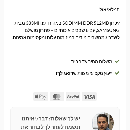
המלאי אזל
זיכרון SODIMM DDR 512MB במהירות 333MHz מבית
SAMSUNG, עם 8 שבבים איכותיים – פתרון מושלם
לשדרוג מחשבים ניידים במינימום עלות ומקסימום אמינות.
משלוח מהיר עד הבית
ייעוץ מקצועי מצוות ש
דואג לך!
Apple
MasterCard
PayPal
Visa
Pay
יש לך שאלות? דבר/י איתנו
ונשמח לעזור לך לבחור את