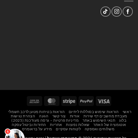
Cash
MasterCard
Stripe
PayPal
Visa
On
ראשי
הוראות שימוש בסוללות ליתיום
הוראות בטיחות מטען לרכב חשמלי
Delivery
מעבדת מחשבים דף שירות
אודות
צור קשר
הגעה
הצהרת נגישות
בלוג
תנאי השימוש באתר
מדיניות פרטיות – גרסה מעודכנת (2025)
אוטומציה של האתר
שאלות נפוצות
אחריות
החזרות וביטול עסקה
משלוחים ואספקה
לקוחות עסקיים
מידע על בראומרס