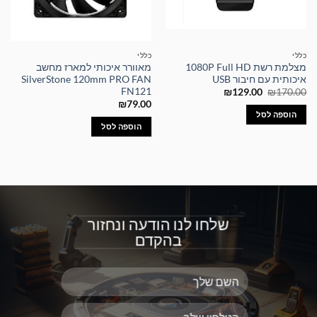
כללי
כללי
מצלמת רשת 1080P Full HD
מאוורר איכותי למארז מחשב
איכותית עם חיבור USB
SilverStone 120mm PRO FAN
FN121
המחיר
המחיר
₪
129.00
₪
170.00
המקורי
הנוכחי
₪
79.00
היה:
הוא:
הוספה לסל
₪129.00.
₪170.00.
הוספה לסל
שלחו לנו הודעה ונחזור
בהקדם