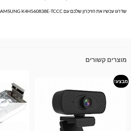
שדרגו עכשיו את הזיכרון שלכם עם SAMSUNG K4H560838E-TCCC וקבלו ביצועים טובים יותר במחשב! הזמינו עוד היום באתר בראומרס.
מוצרים קשורים
מבצע!