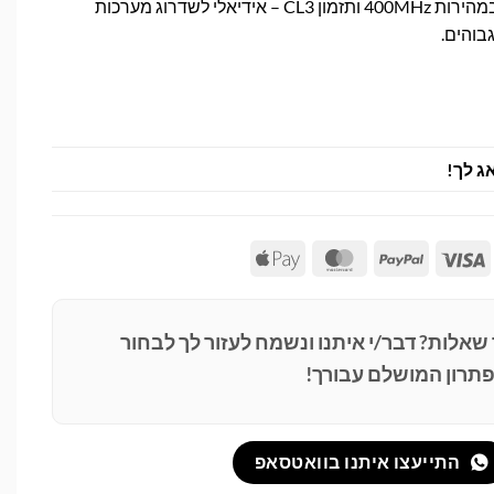
זיכרון SAMSUNG 512Mb במהירות 400MHz ותזמון CL3 – אידיאלי לשדרוג מערכות
גבוהים.
ג לך!
Apple
MasterCard
PayPal
Visa
Pay
 שאלות? דבר/י איתנו ונשמח לעזור לך לבחור
תרון המושלם עבורך!
התייעצו איתנו בוואטסאפ