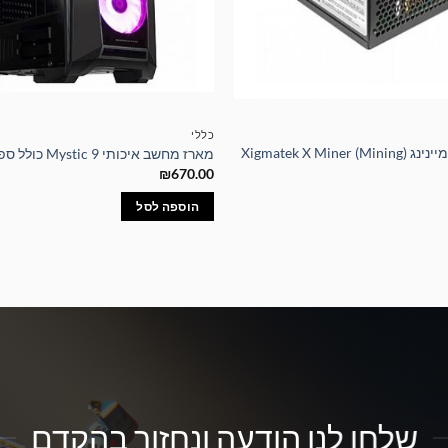
כללי
ספק כוח איכותי למיינינג Xigmatek X Miner (Mining)
מארז מחשב איכותי Mystic 9 כולל ספק כוח 600W
₪
670.00
הוספה לסל
שלחו לנו הודעה ונחזור בהקדם