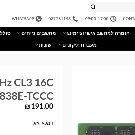
WHATSAPP
037281198
09:00-17:00
CONT
חומרה למחשב אישי וגיימינג
מחשבים נייחים
סוללו
מעבדת תיקונים
שונות
z CL3 16C
838E-TCCC
₪
191.00
המלאי אזל