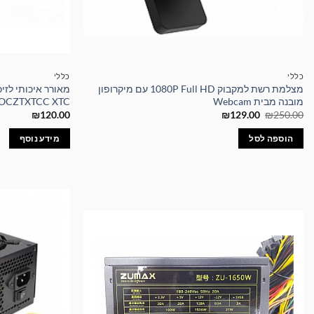
כללי
כללי
מצלמת רשת למקבוק 1080P Full HD עם מיקרופון
מובנה מבית Webcam
OCZTXTCC XTC
המחיר
המחיר
₪
120.00
₪
129.00
₪
250.00
המקורי
הנוכחי
היה:
הוא:
הוספה לסל
מידע נוסף
₪129.00.
₪250.00.