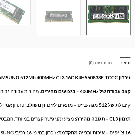
תיאור
חוות דעת (0)
זיכרון SAMSUNG 512Mb 400MHz CL3 16C K4H560838E-TCCC – מהירות ואמינות לשדרוג מושלם!
קצב עבודה של 400MHz – ביצועים מהירים:
מהירות עבודה גבוהה 
קיבולת של 512 מגה-בייט – מתאים לזיכרון משולב:
פתרון אמין ל
תזמון CL3 – תגובה מהירה:
מציע זמני גישה קצרים במיוחד, המבטי
16 צ׳יפים – איכות ובנייה מתקדמת:
זיכרון בנוי מ-16 רכיבי SAMSUNG איכותיים, לשיפור אמינות ועמידות לאורך זמן.