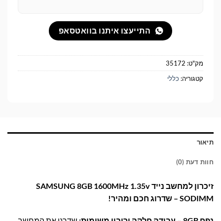
התייעצו איתנו בוואטסאפ
מק"ט:
35172
קטגוריה:
כללי
תיאור
חוות דעת (0)
זיכרון למחשב נייד SAMSUNG 8GB 1600MHz 1.35v
SODIMM – שדרוג חכם ומהיר!
נפח 8GB – עבודה חלקה וריבוי משימות:
שדרגו את המחשב