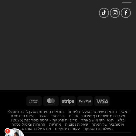
Cash
MasterCard
Stripe
PayPal
Visa
On
ראשי
הוראות שימוש בסוללות ליתיום
הוראות בטיחות מטען לרכב חשמלי
Delivery
מעבדת מחשבים דף שירות
אודות
צור קשר
הגעה
הצהרת נגישות
בלוג
תנאי השימוש באתר
מדיניות פרטיות – גרסה מעודכנת (2025)
אוטומציה של האתר
שאלות נפוצות
אחריות
החזרות וביטול עסקה
משלוחים ואספקה
לקוחות עסקיים
מידע על בראומרס