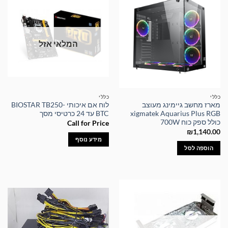
המלאי אזל
כללי
כללי
מארז מחשב גיימינג מעוצב
לוח אם איכותי BIOSTAR TB250-
xigmatek Aquarius Plus RGB
BTC עד 24 כרטיסי מסך
כולל ספק כוח 700W
Call for Price
₪
1,140.00
מידע נוסף
הוספה לסל