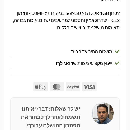
זיכרון SAMSUNG DDR 1GB במהירות 400MHz ותזמון
CL3 – שדרוג אמין וחסכוני למחשבים ישנים. איכות גבוהה,
תאימות מושלמת וביצועים חלקים.
משלוח מהיר עד הבית
ייעוץ מקצועי מצוות ש
דואג לך!
Apple
MasterCard
PayPal
Visa
Pay
יש לך שאלות? דבר/י איתנו
ונשמח לעזור לך לבחור את
הפתרון המושלם עבורך!