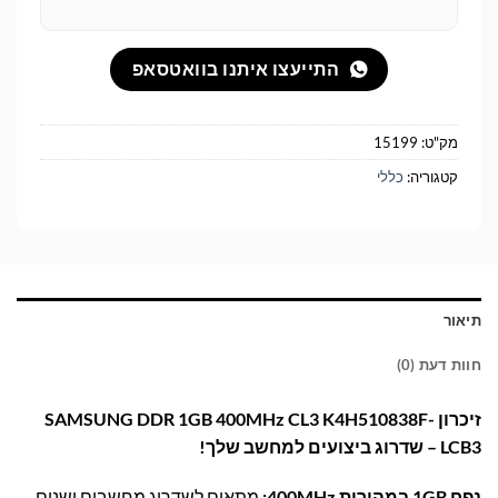
התייעצו איתנו בוואטסאפ
מק"ט:
15199
קטגוריה:
כללי
תיאור
חוות דעת (0)
זיכרון SAMSUNG DDR 1GB 400MHz CL3 K4H510838F-
LCB3 – שדרוג ביצועים למחשב שלך!
נפח 1GB במהירות 400MHz:
מתאים לשדרוג מחשבים ישנים