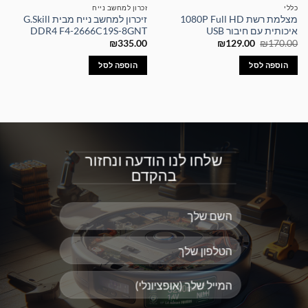
כללי
זכרון למחשב נייח
מצלמת רשת 1080P Full HD
זיכרון למחשב נייח מבית G.Skill
איכותית עם חיבור USB
DDR4 F4-2666C19S-8GNT
המחיר
המחיר
₪
335.00
₪
129.00
₪
170.00
המקורי
הנוכחי
היה:
הוא:
הוספה לסל
הוספה לסל
₪129.00.
₪170.00.
שלחו לנו הודעה ונחזור
בהקדם