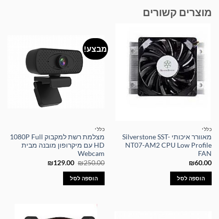
מוצרים קשורים
מבצע!
כללי
כללי
מאוורר איכותי Silverstone SST-
מצלמת רשת למקבוק 1080P Full
NT07-AM2 CPU Low Profile
HD עם מיקרופון מובנה מבית
Webcam
FAN
המחיר
המחיר
₪
129.00
₪
250.00
₪
60.00
המקורי
הנוכחי
היה:
הוא:
הוספה לסל
הוספה לסל
₪129.00.
₪250.00.