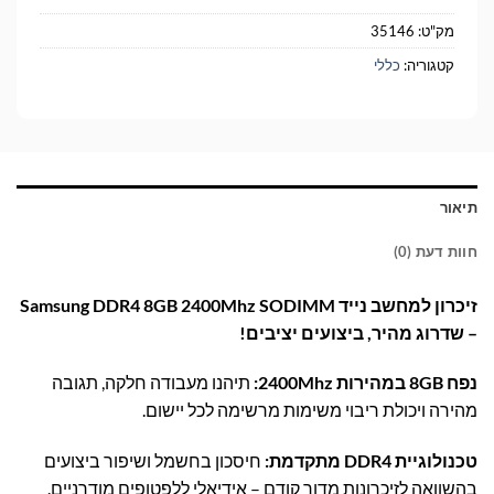
מק"ט:
35146
קטגוריה:
כללי
תיאור
חוות דעת (0)
זיכרון למחשב נייד Samsung DDR4 8GB 2400Mhz SODIMM
– שדרוג מהיר, ביצועים יציבים!
נפח 8GB במהירות 2400Mhz:
תיהנו מעבודה חלקה, תגובה
מהירה ויכולת ריבוי משימות מרשימה לכל יישום.
טכנולוגיית DDR4 מתקדמת:
חיסכון בחשמל ושיפור ביצועים
בהשוואה לזיכרונות מדור קודם – אידיאלי ללפטופים מודרניים.