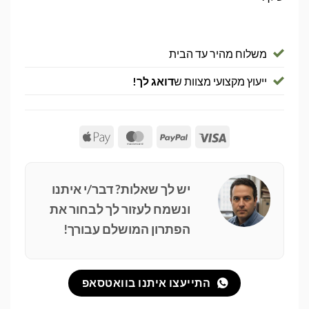
משלוח מהיר עד הבית
ייעוץ מקצועי מצוות ש
דואג לך!
Apple
MasterCard
PayPal
Visa
Pay
יש לך שאלות? דבר/י איתנו
ונשמח לעזור לך לבחור את
הפתרון המושלם עבורך!
התייעצו איתנו בוואטסאפ