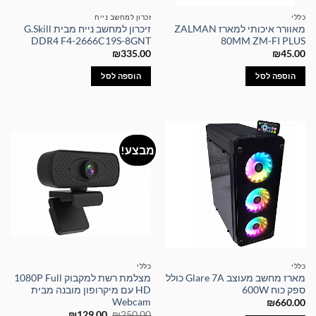
כללי
זכרון למחשב נייח
מאוורר איכותי למארז ZALMAN
זיכרון למחשב נייח מבית G.Skill
DDR4 F4-2666C19S-8GNT
80MM ZM-FI PLUS
₪
335.00
₪
45.00
הוספה לסל
הוספה לסל
מבצע!
כללי
כללי
מארז מחשב מעוצב Glare 7A כולל
מצלמת רשת למקבוק 1080P Full
ספק כוח 600W
HD עם מיקרופון מובנה מבית
Webcam
₪
660.00
המחיר
המחיר
₪
129.00
₪
250.00