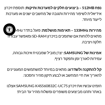
נפח 512MB – ביצועים חלקים למערכות ותיקות:
תוספת זיכרון
אידיאלית לשיפור מהירות ותגובה של מחשבים ישנים או מערכות
לייעוד מיוחד.
מהירות 133MHz – תאימות מושלמת:
פועל בתדר 133MHz,
מתאים ללוחות אם שתומכים בזיכרון SD-RAM ומאפשר עבודה
חלקה ויציבה.
אמינות של SAMSUNG:
יצרן מוביל שמבטיח איכות גבוהה,
עמידות לאורך זמן ותפקוד רציף.
קל להתקנה ולשדרוג:
מתאים במיוחד למשתמשים המעוניינים
להאריך את חיי המחשב או לבצע תיקון מהיר וחסכוני.
הזמינו עכשיו את זיכרון SAMSUNG K4S560832C-UC75 אצלנו
באתר ותהנו מביצועים משופרים ומשלוח מהיר עד הבית!