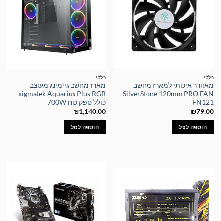
כללי
כללי
מאוורר איכותי למארז מחשב
מארז מחשב גיימינג מעוצב
xigmatek Aquarius Plus RGB
SilverStone 120mm PRO FAN
FN121
כולל ספק כוח 700W
₪
1,140.00
₪
79.00
הוספה לסל
הוספה לסל