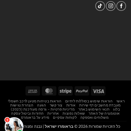
Cash
MasterCard
Stripe
PayPal
Visa
On
ראשי
הוראות שימוש בסוללות ליתיום
הוראות בטיחות מטען לרכב חשמלי
Delivery
מעבדת מחשבים דף שירות
אודות
צור קשר
הגעה
הצהרת נגישות
בלוג
תנאי השימוש באתר
מדיניות פרטיות – גרסה מעודכנת (2025)
אוטומציה של האתר
שאלות נפוצות
אחריות
החזרות וביטול עסקה
משלוחים ואספקה
לקוחות עסקיים
מידע על בראומרס
כל הזכויות שמורות 2026 ©
בראומרז ישראל
| נבנה ומנוהל על ידי