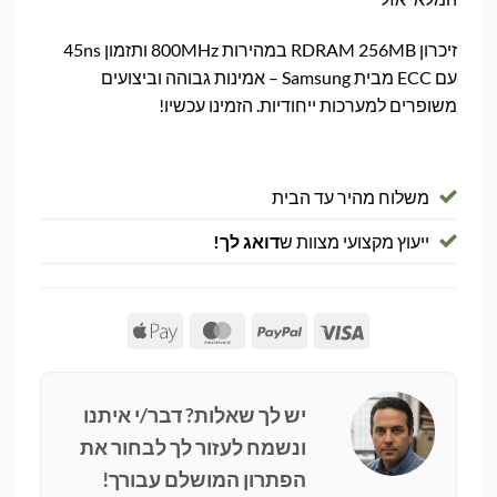
זיכרון RDRAM 256MB במהירות 800MHz ותזמון 45ns
עם ECC מבית Samsung – אמינות גבוהה וביצועים
משופרים למערכות ייחודיות. הזמינו עכשיו!
משלוח מהיר עד הבית
ייעוץ מקצועי מצוות ש
דואג לך!
Apple
MasterCard
PayPal
Visa
Pay
יש לך שאלות? דבר/י איתנו
ונשמח לעזור לך לבחור את
הפתרון המושלם עבורך!