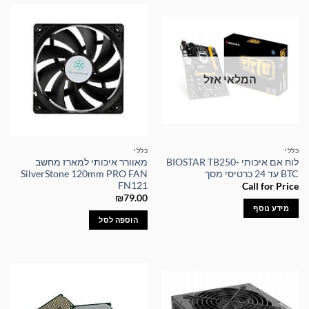
המלאי אזל
כללי
כללי
לוח אם איכותי BIOSTAR TB250-
מאוורר איכותי למארז מחשב
BTC עד 24 כרטיסי מסך
SilverStone 120mm PRO FAN
FN121
Call for Price
₪
79.00
מידע נוסף
הוספה לסל