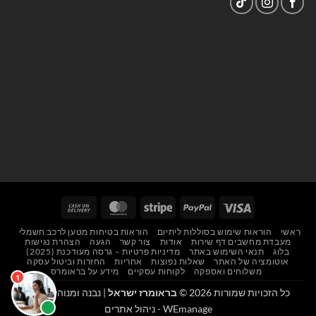
Cash
MasterCard
Stripe
PayPal
Visa
On
ראשי
הוראות שימוש בסוללות ליתיום
הוראות בטיחות מטען לרכב חשמלי
Delivery
מעבדת מחשבים דף שירות
אודות
צור קשר
הגעה
הצהרת נגישות
בלוג
תנאי השימוש באתר
מדיניות פרטיות – גרסה מעודכנת (2025)
אוטומציה של האתר
שאלות נפוצות
אחריות
החזרות וביטול עסקה
משלוחים ואספקה
לקוחות עסקיים
מידע על בראומרס
כל הזכויות שמורות 2026 ©
בראומרז ישראל
| נבנה ומנוהל על ידי
WEmanage - ניהול אתרים