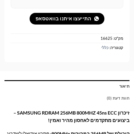
התייעצו איתנו בוואטסאפ
מק"ט:
16625
קטגוריה:
כללי
תיאור
חוות דעת (0)
זיכרון SAMSUNG RDRAM 256MB 800MHZ 45ns ECC –
ביצועים מתקדמים לאחסון מהיר ואמין!
קיבולת של 256MB במהירות 800MHz:
פתרון אידיאלי לשדרוג