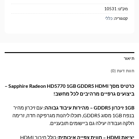
מק"ט:
10531
קטגוריה:
כללי
תיאור
חוות דעת (0)
כרטיס מסך Sapphire Radeon HD5770 1GB GDDR5 HDMI –
ביצועים גרפיים מרהיבים לכל מחשב!
1GB זיכרון GDDR5 – מהירות עיבוד גבוהה:
עם זיכרון מהיר
בנפח 1GB מסוג GDDR5, תוכלו ליהנות מגרפיקה חדה, זרימה
חלקה ועבודה יעילה גם ביישומים תובעניים.
יציאת HDMI – חווית צפייה איכותית:
כולל חיבור HDMI