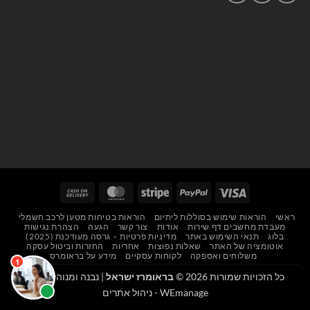
Cash
MasterCard
Stripe
PayPal
Visa
On
ראשי
הוראות שימוש בסוללות ליתיום
הוראות בטיחות מטען לרכב חשמלי
Delivery
מעבדת מחשבים דף שירות
אודות
צור קשר
הגעה
הצהרת נגישות
בלוג
תנאי השימוש באתר
מדיניות פרטיות – גרסה מעודכנת (2025)
אוטומציה של האתר
שאלות נפוצות
אחריות
החזרות וביטול עסקה
משלוחים ואספקה
לקוחות עסקיים
מידע על בראומרס
כל הזכויות שמורות 2026 ©
בראומרז ישראל
| נבנה ומנוהל על ידי
WEmanage - ניהול אתרים