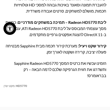
להעברת תמונה וסאונד באיכות גבוהה למסכי HD וטלוויזיות
חכמות, מושלם למשחקים, סרטים ועבודה משרדית.
ליבת Radeon HD5770 – תמיכה במשחקים מודרניים:
כרטיס
מסך עוצמתי המבוסס על ליבת ATI Radeon HD5770, עם תמיכה
ב-DirectX 11 להצגת אפקטים גרפיים מתקדמים.
קירור שקט ויעיל:
מערכת קירור חכמה מבית Sapphire מבטיחה
פעולה יציבה, קרירה ושקטה לאורך זמן.
הזמינו עכשיו את כרטיס המסך Sapphire Radeon HD5770
ותשדרגו את חווית הגרפיקה שלכם לרמה הבאה – רק
בבראומרס!
HD5770
מקט יצרן: