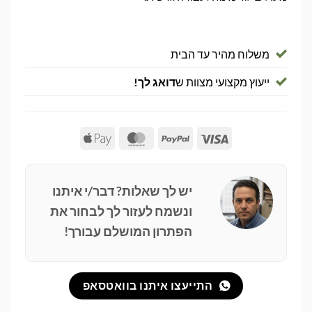
משלוח מהיר עד הבית
ייעוץ מקצועי מצוות ש
דואג לך!
Apple
MasterCard
PayPal
Visa
Pay
יש לך שאלות? דבר/י איתנו
ונשמח לעזור לך לבחור את
הפתרון המושלם עבורך!
התייעצו איתנו בוואטסאפ