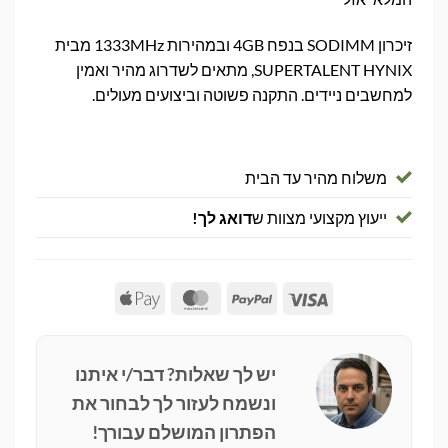
זיכרון SODIMM בנפח 4GB ובמהירות 1333MHz מבית
SUPERTALENT HYNIX, מתאים לשדרוג מהיר ואמין
למחשבים ניידים. התקנה פשוטה וביצועים מעולים.
משלוח מהיר עד הבית
ייעוץ מקצועי מצוות ש
דואג לך!
Apple
MasterCard
PayPal
Visa
Pay
יש לך שאלות? דבר/י איתנו
ונשמח לעזור לך לבחור את
הפתרון המושלם עבורך!