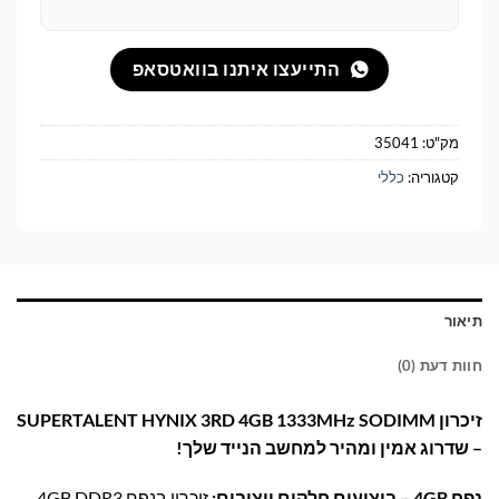
התייעצו איתנו בוואטסאפ
מק"ט:
35041
קטגוריה:
כללי
תיאור
חוות דעת (0)
זיכרון SUPERTALENT HYNIX 3RD 4GB 1333MHz SODIMM
– שדרוג אמין ומהיר למחשב הנייד שלך!
נפח 4GB – ביצועים חלקים ויציבים:
זיכרון בנפח 4GB DDR3