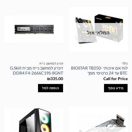
המלאי אזל
כללי
זכרון למחשב נייח
לוח אם איכותי BIOSTAR TB250-
זיכרון למחשב נייח מבית G.Skill
BTC עד 24 כרטיסי מסך
DDR4 F4-2666C19S-8GNT
₪
335.00
Call for Price
מידע נוסף
הוספה לסל