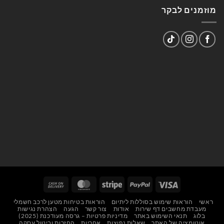
מוזמנים לבקר
Cash
MasterCard
Stripe
PayPal
Visa
On
ראשי
הוראות שימוש בסוללות ליתיום
הוראות בטיחות מטען לרכב חשמלי
Delivery
מעבדת מחשבים דף שירות
אודות
צור קשר
הגעה
הצהרת נגישות
בלוג
תנאי השימוש באתר
מדיניות פרטיות – גרסה מעודכנת (2025)
אוטומציה של האתר
שאלות נפוצות
אחריות
החזרות וביטול עסקה