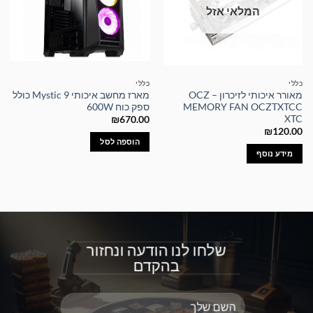
המלאי אזל
כללי
כללי
מאורר איכותי לזיכרון – OCZ
מארז מחשב איכותי Mystic 9 כולל
MEMORY FAN OCZTXTCC
ספק כוח 600W
XTC
₪
670.00
₪
120.00
הוספה לסל
מידע נוסף
שלחו לנו הודעה ונחזור
בהקדם