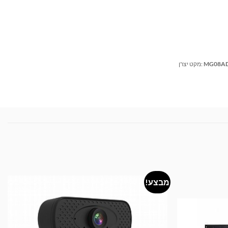
MG08A
מקט יצרן:
מבצע!