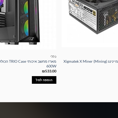
כללי
ספק כוח איכותי למיינינג Xigmatek X Miner (Mining)
מארז מחשב אי
600W
₪
533.00
הוספה לסל