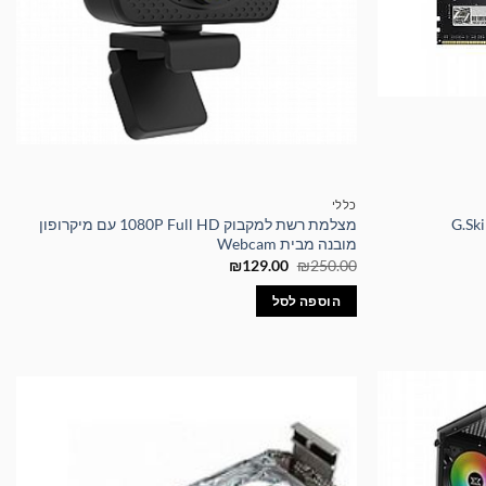
כללי
G.Skill DD-
מצלמת רשת למקבוק 1080P Full HD עם מיקרופון
מובנה מבית Webcam
המחיר
המחיר
₪
129.00
₪
250.00
המקורי
הנוכחי
היה:
הוא:
הוספה לסל
₪129.00.
₪250.00.