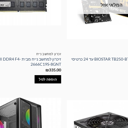
המלאי אזל
זכרון למחשב נייח
לוח אם איכותי BIOSTAR TB250-BTC עד 24 כרטיסי
זיכרון למחשב נייח מבית R4 F4
2666C19S-8GNT
₪
335.00
הוספה לסל