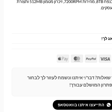
כונן קשיח אמין של טושיבה בנפח 8TB, מהירות 7200RPM, זיכרון מטמון 512MB ותצורת
ג לך!
Apple
MasterCard
PayPal
Visa
Pay
 שאלות? דבר/י איתנו ונשמח לעזור לך לבחור
תרון המושלם עבורך!
התייעצו איתנו בוואטסאפ