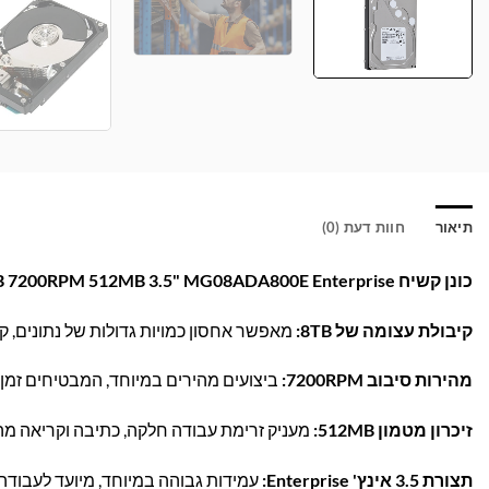
תיאור
חוות דעת (0)
כונן קשיח Toshiba 8TB 7200RPM 512MB 3.5" MG08ADA800E Enterprise – אמינות גבוהה לעסקים ושרתים!
קיבולת עצומה של 8TB:
מאפשר אחסון כמויות גדולות של נתונים, ק
מהירות סיבוב 7200RPM:
ביצועים מהירים במיוחד, המבטיחים זמן 
זיכרון מטמון 512MB:
מעניק זרימת עבודה חלקה, כתיבה וקריאה מה
תצורת 3.5 אינץ' Enterprise:
עמידות גבוהה במיוחד, מיועד לעבודה