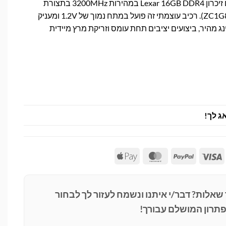
שדרגו את המחשב הנייד עם זיכרון Lexar 16GB DDR4 במהירות 3200MHz בתצורת
SODIMM 2Rx8 (מק"ט ZC1G8ST). רכיב עוצמתי זה פועל במתח נמוך של 1.2V ומעניק
 מהיר, ביצועים יציבים תחת עומס וזריקת מרץ מיידית
ג לך!
Apple
MasterCard
PayPal
Visa
Pay
 שאלות? דבר/י איתנו ונשמח לעזור לך לבחור
תרון המושלם עבורך!