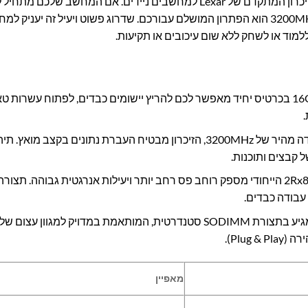
חוויית שימוש חלקה ומהירה יותר מאי פעם עם כרטיס הזיכרון המתקדם של Lexar למחשבים ניידים. אם המחש
עבודה על מספר תוכנות במקביל, זיכרון ה-16GB DDR4 במהירות 3200MHz הוא הפתרון המושלם עבורכם. שדרוג פשוט ויעיל זה י
למוד או לשחק ללא שום עיכובים או תקיעות.
נפח זיכרון של 16GB בכרטיס יחיד מאפשר לכם להריץ יישומים כבדים, לפתוח עשרו
עם תדר עבודה מהיר של 3200MHz, הזיכרון מבטיח העברת נתונים בקצב מואץ.
 קבצים ותוכנות.
מבנה ה-2Rx8 הייחודי מספק רוחב פס רחב יותר ויעילות אנרגטית גבוהה. תצור
עבודה כבדים.
הכרטיס מגיע בתצורת SODIMM סטנדרטית, המותאמת במדויק למגוון עצ
מאפיין