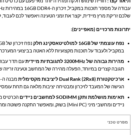
תיאור קצר
:
שלכם זריקת מרץ מיידית, יקצר את זמני הטעינה ויאפשר לכם לעבוד, ל
יתרונות מרכזיים (מאפיינים)
:
נפח עוצמתי של 16
GB
למולטיטאסקינג חלק
במקביל ולעבוד על תוכנות מקצועיות ללא האטה בביצועי המערכת.
מהירות גבוהה של 3200
MHz
לתגובתיות מיידית
תגובה קצרים במיוחד, הפעלה מהירה של המחשב וטעינה זריזה של
ארכיטקטורת
Dual Rank (2Rx8)
ליציבות מקסימלית
הגישה של המעבד לזיכרון ומבטיחה יציבות מלאה גם תחת עומסי 
תאימות מושלמת ותקן
SODIMM
למחשבים ניידים
ניידים ומחשבי מיני (Mini PC) בשוק, ומאפשר התקנה פשוטה ומהירה (Plug & Play).
מפרט טכני