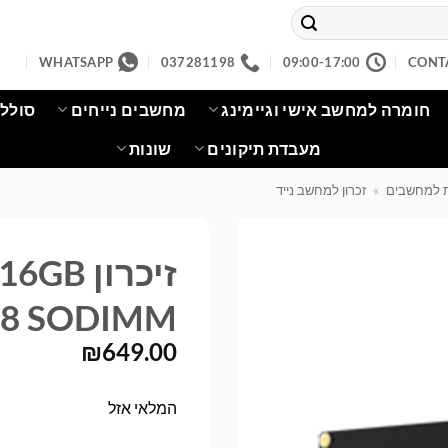
WHATSAPP
037281198
09:00-17:00
CONT
חומרה למחשב אישי וגיימינג
מחשבים נייחים
סוללו
מעבדת תיקונים
שונות
ת למחשבים
»
זכרון למחשב נייד
זיכרון
x8 SODIMM
₪
649.00
המלאי אזל