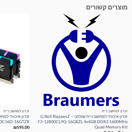
מוצרים קשורים
זכרון למחשב נייח
זכרון למחשב נייח
זכרון איכותי למחשב נייח שולחני – G.Skill RipjawsZ
00C16D-16GTZR
F3-12800CL9Q-16GBZL 4x4GB DDR3 1600MHz
Quad Memory Kit
₪
595.00