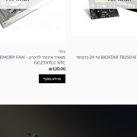
כללי
לוח אם איכותי BIOSTAR TB250-BTC עד 24 כרטיסי
מאורר איכותי לזיכרון – N
OCZTXTCC XTC
₪
120.00
מידע נוסף