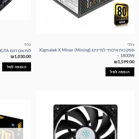
כללי
כללי
ספק כוח איכותי למיינינג Xigmatek X Miner (Mining)
לוח אם דגם Z490GTA מבית BIOSTAR
– 1800W
₪
1,030.00
₪
1,599.00
הוספה לסל
הוספה לסל