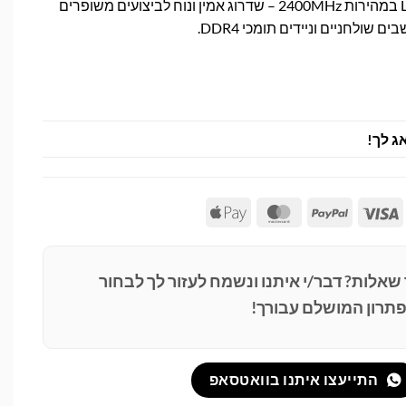
זיכרון LENOVO 8GB DDR4 במהירות 2400MHz – שדרוג אמין ונוח לביצועים משופרים
ולחניים וניידים תומכי DDR4.
ג לך!
Apple
MasterCard
PayPal
Visa
Pay
 שאלות? דבר/י איתנו ונשמח לעזור לך לבחור
תרון המושלם עבורך!
התייעצו איתנו בוואטסאפ