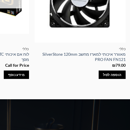
כללי
כללי
מאוורר איכותי למארז מחשב SilverStone 120mm
PRO FAN FN121
מסך
Call for Price
₪
79.00
הוספה לסל
מידע נוסף