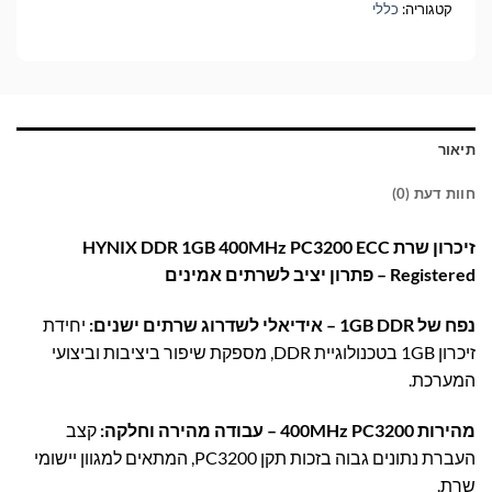
קטגוריה:
כללי
תיאור
חוות דעת (0)
זיכרון שרת HYNIX DDR 1GB 400MHz PC3200 ECC
Registered – פתרון יציב לשרתים אמינים
נפח של 1GB DDR – אידיאלי לשדרוג שרתים ישנים:
יחידת
זיכרון 1GB בטכנולוגיית DDR, מספקת שיפור ביציבות וביצועי
המערכת.
מהירות 400MHz PC3200 – עבודה מהירה וחלקה:
קצב
העברת נתונים גבוה בזכות תקן PC3200, המתאים למגוון יישומי
שרת.