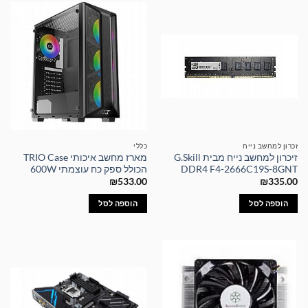
זכרון למחשב נייח
כללי
זיכרון למחשב נייח מבית G.Skill
מארז מחשב איכותי TRIO Case
DDR4 F4-2666C19S-8GNT
הכולל ספק כח עוצמתי 600W
₪
533.00
₪
335.00
הוספה לסל
הוספה לסל