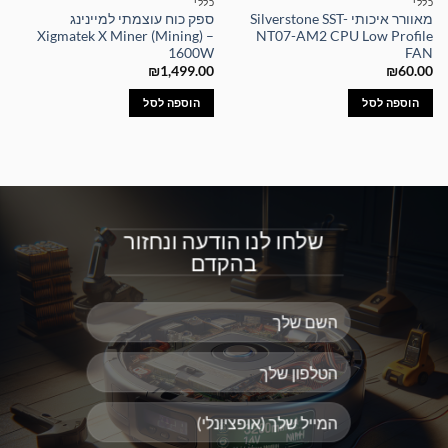
כללי
כללי
מאוורר איכותי Silverstone SST-
ספק כוח עוצמתי למיינינג
Xigmatek X Miner (Mining) –
NT07-AM2 CPU Low Profile
1600W
FAN
₪
1,499.00
₪
60.00
הוספה לסל
הוספה לסל
שלחו לנו הודעה ונחזור
בהקדם