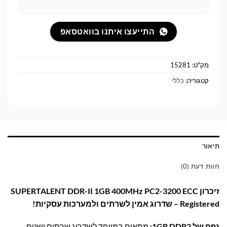
התייעצו איתנו בוואטסאפ
מק"ט:
15281
קטגוריה:
כללי
תיאור
חוות דעת (0)
זיכרון SUPERTALENT DDR-II 1GB 400MHz PC2-3200 ECC
Registered – שדרוג אמין לשרתים ולמערכות עסקיות!
נפח של 1GB DDR2:
מתאים במיוחד לשדרוג שרתים ישנים