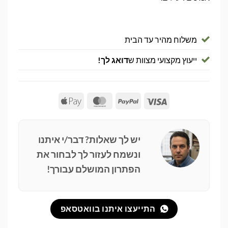
משלוח מהיר עד הבית
ייעוץ מקצועי מצוות ש
דואג לך!
Apple
MasterCard
PayPal
Visa
Pay
יש לך שאלות? דבר/י איתנו
ונשמח לעזור לך לבחור את
הפתרון המושלם עבורך!
התייעצו איתנו בוואטסאפ