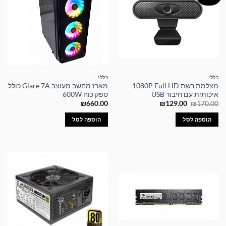
כללי
כללי
מצלמת רשת 1080P Full HD
מארז מחשב מעוצב Glare 7A כולל
איכותית עם חיבור USB
ספק כוח 600W
המחיר
המחיר
₪
660.00
₪
129.00
₪
170.00
המקורי
הנוכחי
היה:
הוא:
הוספה לסל
הוספה לסל
₪129.00.
₪170.00.