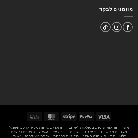
מוזמנים לבקר
Cash
MasterCard
Stripe
PayPal
Visa
On
ראשי
הוראות שימוש בסוללות ליתיום
הוראות בטיחות מטען לרכב חשמלי
Delivery
מעבדת מחשבים דף שירות
אודות
צור קשר
הגעה
הצהרת נגישות
בלוג
תנאי השימוש באתר
מדיניות פרטיות – גרסה מעודכנת (2025)