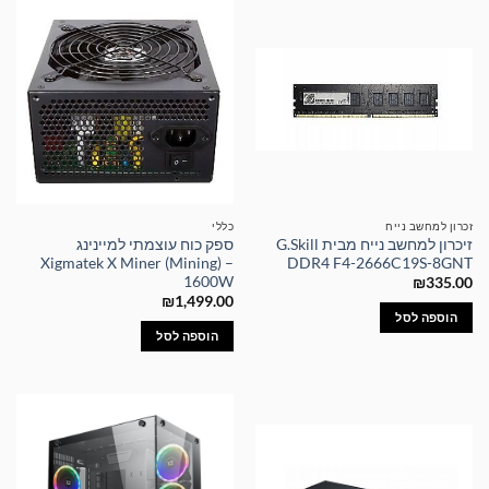
זכרון למחשב נייח
כללי
זיכרון למחשב נייח מבית G.Skill
ספק כוח עוצמתי למיינינג
Xigmatek X Miner (Mining) –
DDR4 F4-2666C19S-8GNT
1600W
₪
335.00
₪
1,499.00
הוספה לסל
הוספה לסל