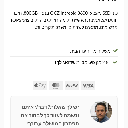
כונן SSD מקצועי OCZ Intrepid 3600 בנפח 800GB, חיבור
SATA III, אמינות תעשייתית, מהירויות גבוהות וביצועי IOPS
מרשימים. מתאים לשרתים ומערכות קריטיות.
משלוח מהיר עד הבית
ייעוץ מקצועי מצוות ש
דואג לך!
Apple
MasterCard
PayPal
Visa
Pay
יש לך שאלות? דבר/י איתנו
ונשמח לעזור לך לבחור את
הפתרון המושלם עבורך!