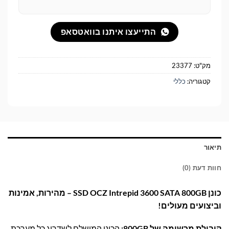
התייעצו איתנו בוואטסאפ
מק"ט:
23377
קטגוריה:
כללי
תיאור
חוות דעת (0)
כונן SSD OCZ Intrepid 3600 SATA 800GB – מהירות, אמינות
וביצועים מעולים!
קיבולת מרשימה של 800GB:
הכונן המושלם לשדרוג כל מערכת