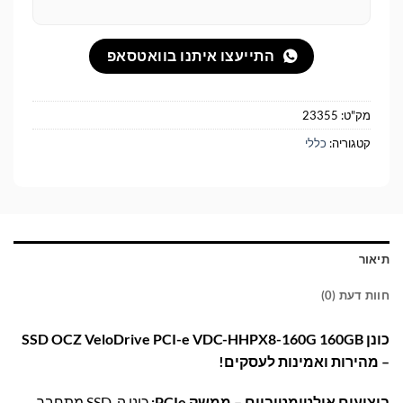
התייעצו איתנו בוואטסאפ
מק"ט:
23355
קטגוריה:
כללי
תיאור
חוות דעת (0)
כונן SSD OCZ VeloDrive PCI-e VDC-HHPX8-160G 160GB
– מהירות ואמינות לעסקים!
ביצועים אולטימטיביים – ממשק PCIe:
כונן ה-SSD מתחבר