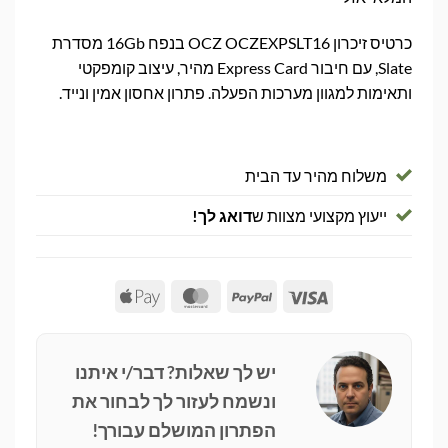
כרטיס זיכרון OCZ OCZEXPSLT16 בנפח 16Gb מסדרת
Slate, עם חיבור Express Card מהיר, עיצוב קומפקטי
ותאימות למגוון מערכות הפעלה. פתרון אחסון אמין ונייד.
משלוח מהיר עד הבית
ייעוץ מקצועי מצוות ש
דואג לך!
Apple
MasterCard
PayPal
Visa
Pay
יש לך שאלות? דבר/י איתנו
ונשמח לעזור לך לבחור את
הפתרון המושלם עבורך!