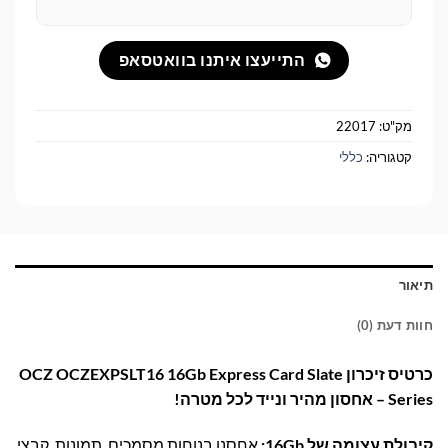
התייעצו איתנו בוואטסאפ
מק"ט:
22017
קטגוריה:
כללי
תיאור
חוות דעת (0)
כרטיס זיכרון OCZ OCZEXPSLT16 16Gb Express Card Slate
Series – אחסון מהיר ונייד לכל מטרה!
קיבולת עצומה של 16Gb:
אחסנו בנוחות מסמכים, תמונות, קבצי