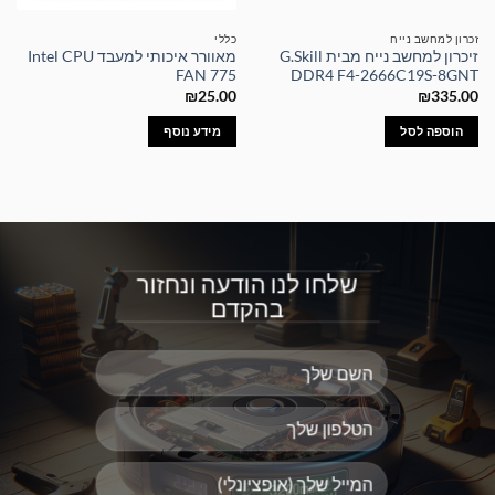
זכרון למחשב נייח
כללי
זיכרון למחשב נייח מבית G.Skill
מאוורר איכותי למעבד Intel CPU
FAN 775
DDR4 F4-2666C19S-8GNT
₪
25.00
₪
335.00
הוספה לסל
מידע נוסף
שלחו לנו הודעה ונחזור
בהקדם