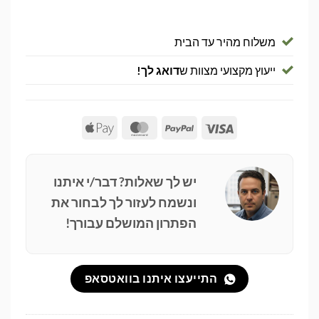
משלוח מהיר עד הבית
ייעוץ מקצועי מצוות ש
דואג לך!
Apple
MasterCard
PayPal
Visa
Pay
יש לך שאלות? דבר/י איתנו
ונשמח לעזור לך לבחור את
הפתרון המושלם עבורך!
התייעצו איתנו בוואטסאפ