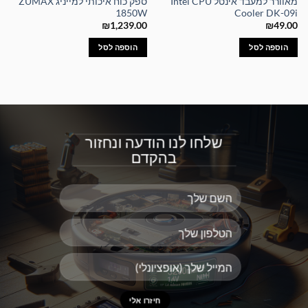
מאוורר למעבד אינטל Intel CPU
ספק כוח איכותי למייניג ZUMAX
1850W
Cooler DK-09i
₪
1,239.00
₪
49.00
הוספה לסל
הוספה לסל
שלחו לנו הודעה ונחזור
בהקדם