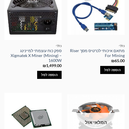
כללי
כללי
מתאם איכותי לכרטיס מסך Riser
ספק כוח עוצמתי למיינינג
Xigmatek X Miner (Mining) –
For Mining
1600W
₪
65.00
₪
1,499.00
הוספה לסל
הוספה לסל
המלאי אזל