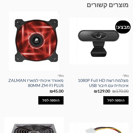
מוצרים קשורים
מבצע!
כללי
כללי
מצלמת רשת 1080P Full HD
מאוורר איכותי למארז ZALMAN
איכותית עם חיבור USB
80MM ZM-FI PLUS
המחיר
המחיר
₪
45.00
₪
129.00
₪
170.00
המקורי
הנוכחי
היה:
הוא:
הוספה לסל
הוספה לסל
₪129.00.
₪170.00.