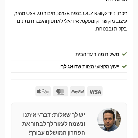
זיכרון נייד OCZ Rally2 בנפח 32GB, חיבור USB 2.0 מהיר,
עיצוב מוקשח וקומפקטי. אידיאלי לאחסון והעברת נתונים
בקלות ובבטחה.
משלוח מהיר עד הבית
ייעוץ מקצועי מצוות ש
דואג לך!
Apple
MasterCard
PayPal
Visa
Pay
יש לך שאלות? דבר/י איתנו
ונשמח לעזור לך לבחור את
הפתרון המושלם עבורך!