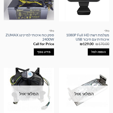
כללי
כללי
מצלמת רשת 1080P Full HD
ספק כוח איכותי למיינינג ZUMAX
איכותית עם חיבור USB
2400W
המחיר
המחיר
Call for Price
₪
129.00
₪
170.00
המקורי
הנוכחי
היה:
הוא:
הוספה לסל
מידע נוסף
₪129.00.
₪170.00.
המלאי אזל
המלאי אזל