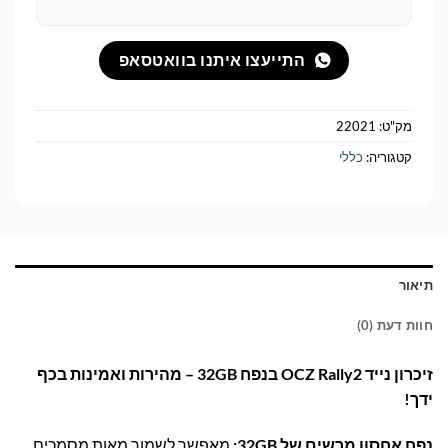
התייעצו איתנו בוואטסאפ
מק"ט:
22021
קטגוריה:
כללי
תיאור
חוות דעת (0)
זיכרון נייד OCZ Rally2 בנפח 32GB – מהירות ואמינות בכף
ידך!
נפח אחסון מרשים של 32GB:
מאפשר לשמור מאות מסמכים,