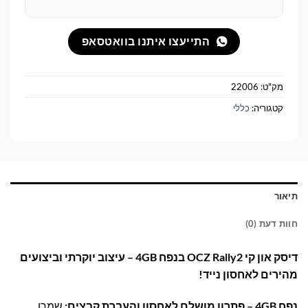
התייעצו איתנו בוואטסאפ
מק"ט:
22006
קטגוריה:
כללי
תיאור
חוות דעת (0)
דיסק און קי OCZ Rally2 בנפח 4GB – עיצוב יוקרתי וביצועים
מהירים לאחסון נייד!
נפח 4GB – פתרון מושלם לאחסון והעברת קבצים:
שמרו