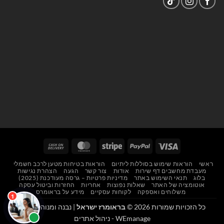
Cash
MasterCard
Stripe
PayPal
Visa
On
ראשי
הוראות שימוש בסוללות ליתיום
הוראות בטיחות מטען לרכב חשמלי
Delivery
מעבדת מחשבים דף שירות
אודות
צור קשר
הגעה
הצהרת נגישות
בלוג
תנאי השימוש באתר
מדיניות פרטיות – גרסה מעודכנת (2025)
אוטומציה של האתר
שאלות נפוצות
אחריות
החזרות וביטול עסקה
משלוחים ואספקה
לקוחות עסקיים
מידע על בראומרס
כל הזכויות שמורות 2026 ©
בראומרז ישראל
| נבנה ומנוהל על ידי
WEmanage - ניהול אתרים